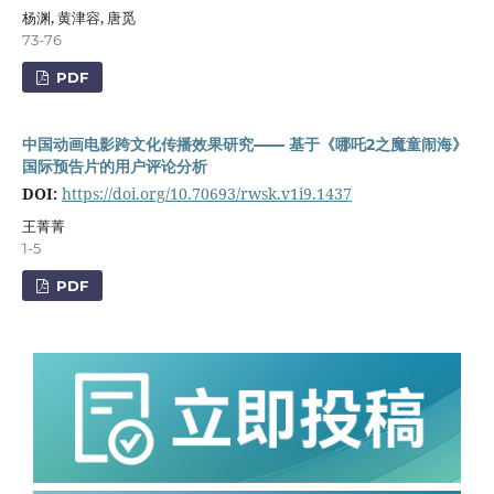
杨渊, 黄津容, 唐觅
73-76
PDF
中国动画电影跨文化传播效果研究—— 基于《哪吒2之魔童闹海》
国际预告片的用户评论分析
DOI:
https://doi.org/10.70693/rwsk.v1i9.1437
王菁菁
1-5
PDF