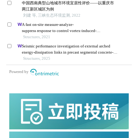
中国西南典型山地城市环境宜居性评价——以重庆市
两江新区城区为例
刘建 等, 三峡生态环境监测, 2022
A fast on-site measure-analyze-
suppress response to control vortex-induced-
vibration of a long-span bridge
Structures, 2021
Seismic performance investigation of external arched
energy-dissipation links in precast segmental concrete-
filled steel-tube bridge piers
Structures, 2025
Powered by