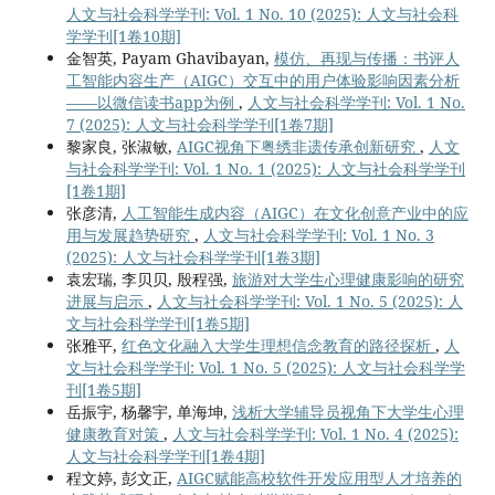
人文与社会科学学刊: Vol. 1 No. 10 (2025): 人文与社会科
学学刊[1卷10期]
金智英, Payam Ghavibayan,
模仿、再现与传播：书评人
工智能内容生产（AIGC）交互中的用户体验影响因素分析
——以微信读书app为例
,
人文与社会科学学刊: Vol. 1 No.
7 (2025): 人文与社会科学学刊[1卷7期]
黎家良, 张淑敏,
AIGC视角下粤绣非遗传承创新研究
,
人文
与社会科学学刊: Vol. 1 No. 1 (2025): 人文与社会科学学刊
[1卷1期]
张彦清,
人工智能生成内容（AIGC）在文化创意产业中的应
用与发展趋势研究
,
人文与社会科学学刊: Vol. 1 No. 3
(2025): 人文与社会科学学刊[1卷3期]
袁宏瑞, 李贝贝, 殷程强,
旅游对大学生心理健康影响的研究
进展与启示
,
人文与社会科学学刊: Vol. 1 No. 5 (2025): 人
文与社会科学学刊[1卷5期]
张雅平,
红色文化融入大学生理想信念教育的路径探析
,
人
文与社会科学学刊: Vol. 1 No. 5 (2025): 人文与社会科学学
刊[1卷5期]
岳振宇, 杨馨宇, 单海坤,
浅析大学辅导员视角下大学生心理
健康教育对策
,
人文与社会科学学刊: Vol. 1 No. 4 (2025):
人文与社会科学学刊[1卷4期]
程文婷, 彭文正,
AIGC赋能高校软件开发应用型人才培养的