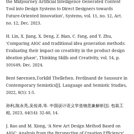
the Midjourney Artificial Intelligence Generated Content
Tool into Design Systems to Direct Designers towards
Future-Oriented Innovation’, Systems, vol. 11, no. 12, Art.
no. 12, Dec. 2023.
H. Lin, X. Jiang, X. Deng, Z. Bian, C. Fang, and Y. Zhu,
‘Comparing AIGC and traditional idea generation methods:
Evaluating their impact on creativity in the product design
ideation phase’, Thinking Skills and Creativity, vol. 54, p.
101649, Dec. 2024.
Bent Sørensen,Torkild Thellefsen. Ferdinand de Saussure in
Contemporary Semiotics[J]. Language and Semiotic Studies,
2022, 8(1): 1-5.
孙利,陈永亮,吴俭涛,等. 中国设计语义学造物意象解析[J]. 包装工
程, 2023, 44(14): 32-40, 14.
J. Rao and M. Xiong, ‘A New Art Design Method Based on
AIGC: Analysis from the Perspective of Creation Efficiency’,