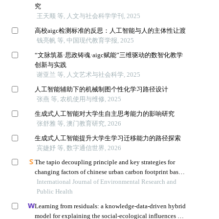
究
王天顺 等, 人文与社会科学学刊, 2025
高校aigc检测标准的反思：人工智能与人的主体性让渡
钱亮帆 等, 中国现代教育学报, 2025
“文脉筑基·思政铸魂·aigc赋能”三维驱动的数智化教学
创新与实践
谢亚兰 等, 人文艺术与社会科学, 2025
人工智能辅助下的机械制图个性化学习路径设计
张燕 等, 农机使用与维修, 2025
生成式人工智能对大学生自主思考能力的影响研究
张舒雅 等, 澳门教育研究, 2026
生成式人工智能提升大学生学习迁移能力的路径探索
宾婕妤 等, 数字通信世界, 2026
The tapio decoupling principle and key strategies for
changing factors of chinese urban carbon footprint based
on cloud computing
International Journal of Environmental Research and
Public Health
Learning from residuals: a knowledge-data-driven hybrid
model for explaining the social-ecological influences on