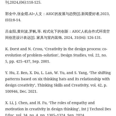
刊,2024,(06):118-125.
郭全中,张金熠.AI+人文：AIGC的发展与趋势[J].新闻爱好者,2023,
(03):8-14.
吕金阳,黄剑波,罗帆,等. 程式化下的创新：AIGC人机合作式环境空
间创意设计表达[J]. 家具与室内装饰, 2024, 31(04): 126-131.
K. Dorst and N. Cross, ‘Creativity in the design process: co-
evolution of problem–solution’, Design Studies, vol. 22, no.
5, pp. 425–437, Sep. 2001.
Y. Hu, Z. Ren, X. Du, L. Lan, W. Yu, and S. Yang, ‘The shifting
patterns based on six thinking hats and its relationship with
design creativity’, Thinking Skills and Creativity, vol. 42, p.
100946, Dec. 2021.
X. Li, J. Chen, and H. Fu, ‘The roles of empathy and
motivation in creativity in design thinking’, Int J Technol Des
Educ, vol. 34, no. 4, pp. 1305–1324, Sep. 2024.