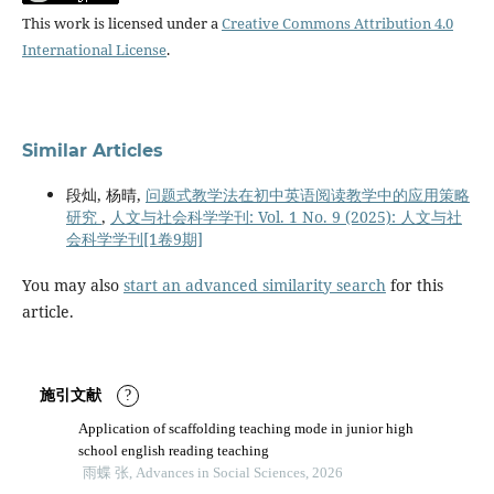
This work is licensed under a
Creative Commons Attribution 4.0
International License
.
Similar Articles
段灿, 杨晴,
问题式教学法在初中英语阅读教学中的应用策略
研究
,
人文与社会科学学刊: Vol. 1 No. 9 (2025): 人文与社
会科学学刊[1卷9期]
You may also
start an advanced similarity search
for this
article.
施引文献
?
Application of scaffolding teaching mode in junior high
school english reading teaching
雨蝶 张, Advances in Social Sciences, 2026