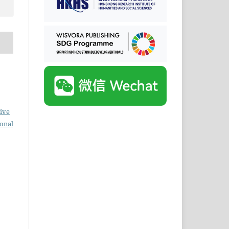
ive
ional