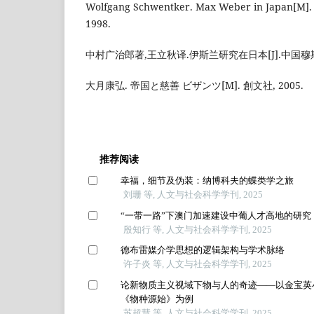
Wolfgang Schwentker. Max Weber in Japan[M].
1998.
中村广治郎著,王立秋译.伊斯兰研究在日本[J].中国穆斯林,2
大月康弘. 帝国と慈善 ビザンツ[M]. 創文社, 2005.
推荐阅读
幸福，细节及伪装：纳博科夫的蝶类学之旅
刘珊 等, 人文与社会科学学刊, 2025
“一带一路”下澳门加速建设中葡人才高地的研究
殷知行 等, 人文与社会科学学刊, 2025
德布雷媒介学思想的逻辑架构与学术脉络
许子炎 等, 人文与社会科学学刊, 2025
论新物质主义视域下物与人的奇迹——以金宝英
《物种源始》为例
苏超慧 等, 人文与社会科学学刊, 2025