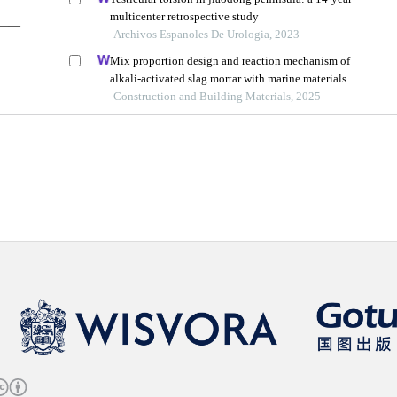
multicenter retrospective study
——
Archivos Espanoles De Urologia, 2023
Mix proportion design and reaction mechanism of
alkali-activated slag mortar with marine materials
Construction and Building Materials, 2025