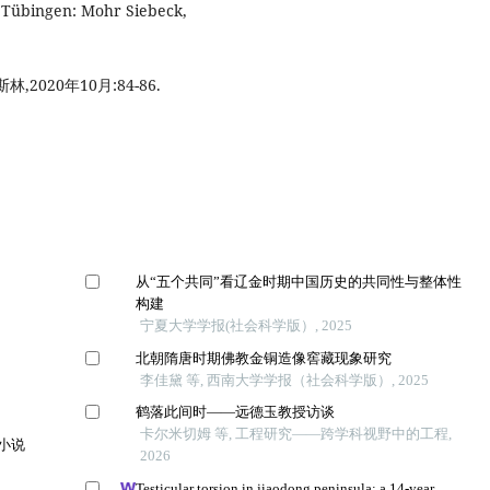
 Tübingen: Mohr Siebeck,
020年10月:84-86.
从“五个共同”看辽金时期中国历史的共同性与整体性
构建
宁夏大学学报(社会科学版）, 2025
北朝隋唐时期佛教金铜造像窖藏现象研究
李佳黛 等, 西南大学学报（社会科学版）, 2025
鹤落此间时——远德玉教授访谈
卡尔米切姆 等, 工程研究——跨学科视野中的工程,
小说
2026
Testicular torsion in jiaodong peninsula: a 14-year