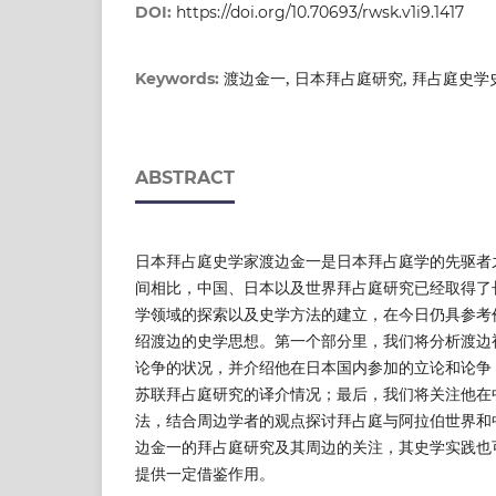
DOI:
https://doi.org/10.70693/rwsk.v1i9.1417
渡边金一, 日本拜占庭研究, 拜占庭史学
Keywords:
ABSTRACT
日本拜占庭史学家渡边金一是日本拜占庭学的先驱者
间相比，中国、日本以及世界拜占庭研究已经取得了
学领域的探索以及史学方法的建立，在今日仍具参考
绍渡边的史学思想。第一个部分里，我们将分析渡边
论争的状况，并介绍他在日本国内参加的立论和论争
苏联拜占庭研究的译介情况；最后，我们将关注他在
法，结合周边学者的观点探讨拜占庭与阿拉伯世界和
边金一的拜占庭研究及其周边的关注，其史学实践也
提供一定借鉴作用。