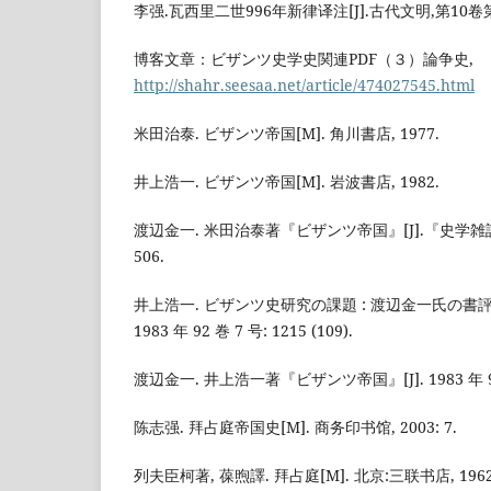
李强.瓦西里二世996年新律译注[J].古代文明,第10卷第4期
博客文章：ビザンツ史学史関連PDF（３）論争史,
http://shahr.seesaa.net/article/474027545.html
米田治泰. ビザンツ帝国[M]. 角川書店, 1977.
井上浩一. ビザンツ帝国[M]. 岩波書店, 1982.
渡辺金一. 米田治泰著『ビザンツ帝国』[J].『史学雑誌』19
506.
井上浩一. ビザンツ史研究の課題 : 渡辺金一氏の書評
1983 年 92 巻 7 号: 1215 (109).
渡辺金一. 井上浩一著『ビザンツ帝国』[J]. 1983 年 92 巻 
陈志强. 拜占庭帝国史[M]. 商务印书馆, 2003: 7.
列夫臣柯著, 葆煦譯. 拜占庭[M]. 北京:三联书店, 1962