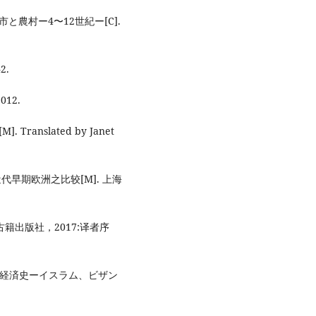
と農村ー4〜12世紀ー[C].
2.
12.
M]. Translated by Janet
近代早期欧洲之比较[M]. 上海
古籍出版社，2017:译者序
較社会経済史ーイスラム、ビザン