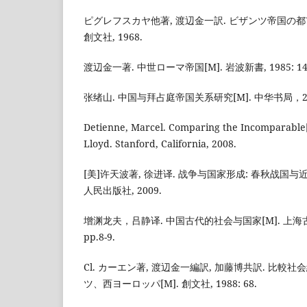
ピグレフスカヤ他著, 渡辺金一訳. ビザンツ帝国の都市
創文社, 1968.
渡辺金一著. 中世ローマ帝国[M]. 岩波新書, 1985: 14
张绪山. 中国与拜占庭帝国关系研究[M]. 中华书局，20
Detienne, Marcel. Comparing the Incomparable[
Lloyd. Stanford, California, 2008.
[美]许天波著, 徐进译. 战争与国家形成: 春秋战国与
人民出版社, 2009.
增渊龙夫，吕静译. 中国古代的社会与国家[M]. 上海
pp.8-9.
Cl. カーエン著, 渡辺金一編訳, 加藤博共訳. 比
ツ、西ヨーロッパ[M]. 創文社, 1988: 68.