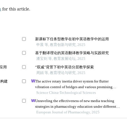
h
for this article.
新课标下任务型教学在初中英语教学中的运用
申晨 等, 教育创新与研究, 2025
基于翻译理论的英语翻译教学策略与实践研究
潘宝剑 等, 教育发展论坛, 2025
的应用
“双减”背景下初中英语分层教学探索
周娟 等, 教育理论与研究, 2025
式构建
The active rotary inertia driver system for flutter
vibration control of bridges and various promising
applications
Science China-Technological Sciences
Unraveling the effectiveness of new media teaching
strategies in pharmacology education under different
educational backgrounds: insights from 6447 students
European Journal of Pharmacology, 2025