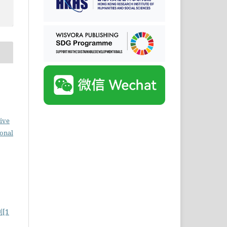
ive
ional
[1