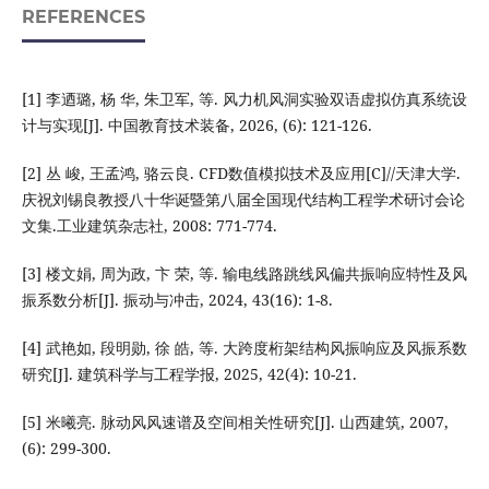
REFERENCES
[1] 李迺璐, 杨 华, 朱卫军, 等. 风力机风洞实验双语虚拟仿真系统设
计与实现[J]. 中国教育技术装备, 2026, (6): 121-126.
[2] 丛 峻, 王孟鸿, 骆云良. CFD数值模拟技术及应用[C]//天津大学.
庆祝刘锡良教授八十华诞暨第八届全国现代结构工程学术研讨会论
文集.工业建筑杂志社, 2008: 771-774.
[3] 楼文娟, 周为政, 卞 荣, 等. 输电线路跳线风偏共振响应特性及风
振系数分析[J]. 振动与冲击, 2024, 43(16): 1-8.
[4] 武艳如, 段明勋, 徐 皓, 等. 大跨度桁架结构风振响应及风振系数
研究[J]. 建筑科学与工程学报, 2025, 42(4): 10-21.
[5] 米曦亮. 脉动风风速谱及空间相关性研究[J]. 山西建筑, 2007,
(6): 299-300.