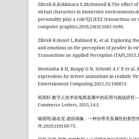
Zibrek K,Kokkinara E,McDonnell R.The effect of 
virtual characters in immersive environments-d
personality play a role?[J].IEEE transactions on 
computer graphics,2018,24(4):1681-1690.
Zibrek K,Hoyet L,Ruhland K, et al. Exploring the
and emotions on the perception of gender in vi
Transactions on Applied Perception (TAP),2015,1
Montanha R H, Raupp G N, Schmitt A C P, et al. 
expressions by driven animations in realistic Vi
Entertainment Computing,2025,52:100853.
程雨轩.数字人技术在电商直播中的应用与挑战研究—以淘
Commerce Letters, 2025,14:1.
喻国明,杨名宜.虚拟偶像：一种自带关系属性的新型传播
作,2020,(10):68-73.