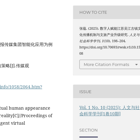
HOW TO CITE
张蕴. (2025). 数字人赋能江苏吴江古镇
化传播机制与文旅产业升级研究.
人文与
社会科学学刊
,
1
(10), 198–204.
日报传媒集团智能化应用为例
https://doi.org/10.70693/rwsk.v1i10.1
08
More Citation Formats
略[J].传媒观
/info/1058/2064.htm?
ISSUE
Vol. 1 No. 10 (2025): 人文与社
irtual human appearance
会科学学刊[1卷10期]
reality[C]//Proceedings of
gent virtual
SECTION