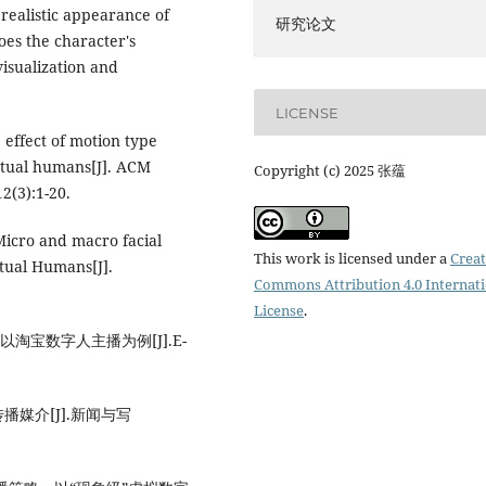
realistic appearance of
研究论文
oes the character's
visualization and
LICENSE
 effect of motion type
rtual humans[J]. ACM
Copyright (c) 2025 张蕴
2(3):1-20.
Micro and macro facial
This work is licensed under a
Creat
rtual Humans[J].
Commons Attribution 4.0 Internat
License
.
宝数字人主播为例[J].E-
媒介[J].新闻与写