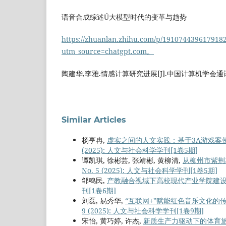
语音合成综述Ú大模型时代的变革与趋势
https://zhuanlan.zhihu.com/p/191074439617918
utm_source=chatgpt.com。
陶建华,李雅.情感计算研究进展[J].中国计算机学会通讯, 2016
Similar Articles
杨亨冉,
虚实之间的人文实践：基于3A游戏案
(2025): 人文与社会科学学刊[1卷5期]
谭凯琪, 徐彬芸, 张靖彬, 黄柳清,
从柳州市紫荆
No. 5 (2025): 人文与社会科学学刊[1卷5期]
邹鸣民,
产教融合视域下高校现代产业学院建
刊[1卷6期]
刘磊, 易秀华,
“互联网+”赋能红色音乐文化
9 (2025): 人文与社会科学学刊[1卷9期]
宋怡, 黄巧婷, 许杰,
新质生产力驱动下的体育