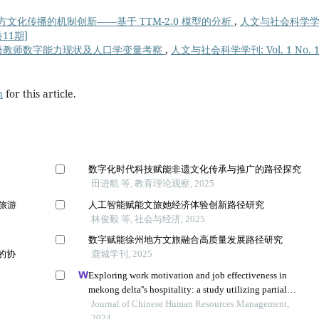
文化传播的机制创新——基于 TTM-2.0 模型的分析
,
人文与社会科学学
卷11期]
语教师数字能力现状及人口学变量考察
,
人文与社会科学学刊: Vol. 1 No. 1
h
for this article.
数字化时代科技赋能非遗文化传承与推广的路径探究
田进航 等, 教育理论观察, 2025
旅游
人工智能赋能文旅她经济体验创新路径研究
林俊毅 等, 社会与经济, 2025
数字赋能徐州地方文旅融合高质量发展路径研究
的协
鹿城学刊, 2025
Exploring work motivation and job effectiveness in
mekong delta''s hospitality: a study utilizing partial
least squares structural equation modeling
Journal of Chinese Human Resources Management,
2024