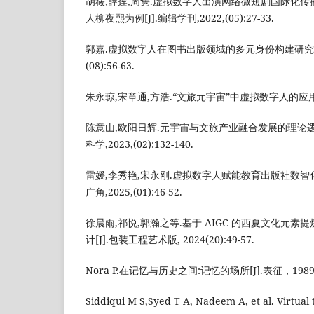
胡筱,薛莲,周隽.虚拟数字人出演网络微短剧国际化传
人柳夜熙为例[J].编辑学刊,2022,(05):27-33.
郭嘉.虚拟数字人在图书出版领域的多元身份构建研究[J]
(08):56-63.
朱永琼,宋章通,方浩.“文旅元宇宙”中虚拟数字人的应用[J].传媒
陈意山,欧阳日辉.元宇宙与文旅产业融合发展的理论逻辑
科学,2023,(02):132-140.
雷媛,李秀艳,宋永刚.虚拟数字人赋能教育出版社数智化
广角,2025,(01):46-52.
徐晨雨,祁悦,郭瀚之等.基于 AIGC 的西夏文化元
计[J].包装工程艺术版, 2024(20):49-57.
Nora P.在记忆与历史之间:记忆的场所[J].表征，1989
Siddiqui M S,Syed T A, Nadeem A, et al. Virtual 