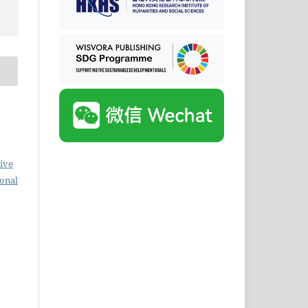
ive
ional