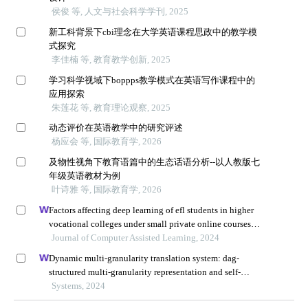
侯俊 等, 人文与社会科学学刊, 2025
新工科背景下cbi理念在大学英语课程思政中的教学模
式探究
李佳楠 等, 教育教学创新, 2025
学习科学视域下boppps教学模式在英语写作课程中的
应用探索
朱莲花 等, 教育理论观察, 2025
动态评价在英语教学中的研究评述
杨应会 等, 国际教育学, 2026
及物性视角下教育语篇中的生态话语分析--以人教版七
年级英语教材为例
叶诗雅 等, 国际教育学, 2026
Factors affecting deep learning of efl students in higher
vocational colleges under small private online courses-
based settings: a grounded theory approach
Journal of Computer Assisted Learning, 2024
Dynamic multi-granularity translation system: dag-
structured multi-granularity representation and self-
attention
Systems, 2024