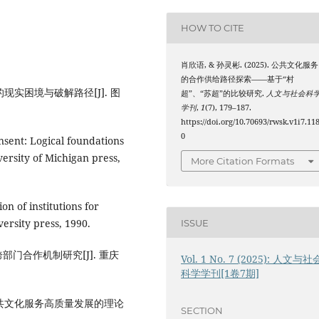
HOW TO CITE
肖欣语, & 孙灵彬. (2025). 公共文化服务
的合作供给路径探索——基于“村
现实困境与破解路径[J]. 图
超”、“苏超”的比较研究.
人文与社会科
学刊
,
1
(7), 179–187.
https://doi.org/10.70693/rwsk.v1i7.11
0
sent: Logical foundations
ersity of Michigan press,
More Citation Formats
 of institutions for
ersity press, 1990.
ISSUE
部门合作机制研究[J]. 重庆
Vol. 1 No. 7 (2025): 人文与社
科学学刊[1卷7期]
公共文化服务高质量发展的理论
SECTION