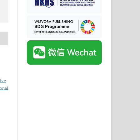
ive
ional