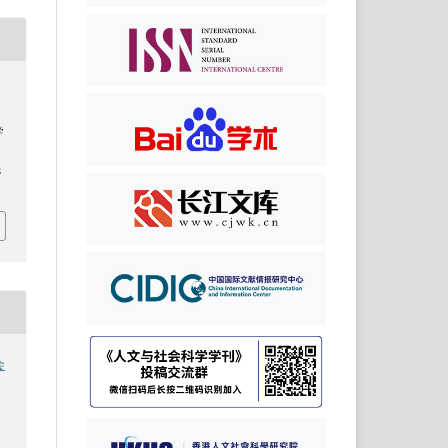
学
8
会