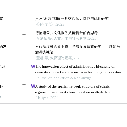
究
贵州“村超”期间公共交通运力特征与优化研究
公路与汽运, 2025
博物馆公共文化服务效能提升的再思考
俞炳扬 等, 人文艺术与社会科学, 2025
的发
文旅深度融合新业态可持续发展调查研究——以音乐
旅游为视阈
董睿 等, 教育理论观察, 2025
以南
The innovation effect of administrative hierarchy on
intercity connection: the machine learning of twin cities
Journal of Innovation & Knowledge
略
A study of the spatial network structure of ethnic
regions in northwest china based on multiple factor
5
flows in the context of covid-19: evidence from ningxia
Heliyon, 2024