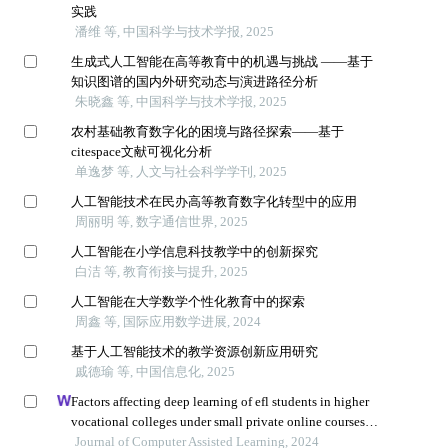
实践
潘维 等, 中国科学与技术学报, 2025
生成式人工智能在高等教育中的机遇与挑战 ——基于
知识图谱的国内外研究动态与演进路径分析
朱晓鑫 等, 中国科学与技术学报, 2025
农村基础教育数字化的困境与路径探索——基于
citespace文献可视化分析
单逸梦 等, 人文与社会科学学刊, 2025
人工智能技术在民办高等教育数字化转型中的应用
周丽明 等, 数字通信世界, 2025
人工智能在小学信息科技教学中的创新探究
白洁 等, 教育衔接与提升, 2025
人工智能在大学数学个性化教育中的探索
周鑫 等, 国际应用数学进展, 2024
基于人工智能技术的教学资源创新应用研究
戚德瑜 等, 中国信息化, 2025
Factors affecting deep learning of efl students in higher
vocational colleges under small private online courses-
based settings: a grounded theory approach
Journal of Computer Assisted Learning, 2024