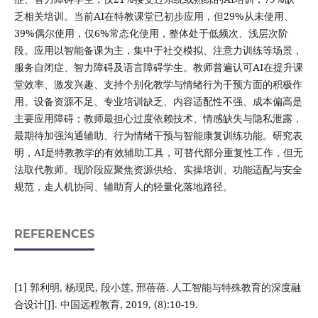
乏相关培训。当前AI在特教课堂已初步应用，但29%从未使用、
39%偶尔使用，仅6%常态化使用，整体处于低频次、浅层次阶
段。应用以智能备课为主，集中于社交模拟、注意力训练等场景，
服务自闭症、智力障碍及语言障碍学生。教师普遍认可AI在提升课
堂效率、激发兴趣、支持个别化教学与情绪行为干预方面的积极作
用。设备资源不足、专业培训缺乏、内容适配性不强、成本偏高是
主要应用障碍；教师最担心过度依赖技术、情感缺失与隐私泄露，
最期待加强沟通辅助、行为情绪干预与智能康复训练功能。研究表
明，AI是特教教学的有效辅助工具，可替代部分重复性工作，但无
法取代教师。现阶段应聚焦资源供给、实操培训、功能适配与安全
规范，走人机协同、辅助育人的轻量化落地路径。
REFERENCES
[1] 郭利明, 杨现民, 段小莲, 邢蓓蓓. 人工智能与特殊教育的深度融
合设计[J]. 中国远程教育, 2019, (8):10-19.