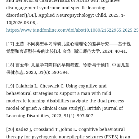
and behavioral characteristics of ADHD with cognitive
disengagement syndrome and specific learning
disorder[J/OL]. Applied Neuropsychology: Child, 2025, 1-
10[2026-06-06].
https://www.tandfonline.com/doi/abs/10.1080/21622965.2025.2
[17] 王蕾. 不同类型学习障碍儿童心理理论的差异研究——基于视
觉型和言语型任务的比较[D]. 金华: 浙江师范大学, 2024: 40-41.
[18] 曹爱华. 儿童学习障碍的早期筛查、诊断与干预[J]. 中国儿童
保健杂志, 2023, 31(6): 590-594.
[19] Calabria L, Cheswick C. Using cognitive and
behavioural strategies to support a man with mild–
moderate learning disabilities navigate the dual process
model of grief: A clinical case study[J]. British Journal of
Learning Disabilities, 2023, 51(4): 597-607.
[20] Radez J, Crossland T ,Johns L. Cognitive behavioural
therapy for psychogenic nonepileptic seizures (PNES) in an