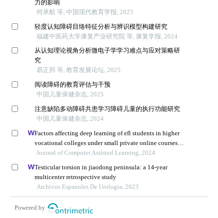
力的影响
何承航 等, 中国现代教育学报, 2025
轻度认知障碍目络特征分析与辨识模型构建研究
福建中医药大学康复产业研究院 等, 康复学报, 2024
从认知理论视角分析微电子学学习难点与应对策略研
究
易正邦 等, 教育发展论坛, 2025
阅读障碍的教育评估与干预
中国儿童保健杂志, 2025
注意缺陷多动障碍共患学习障碍儿童的执行功能研究
中国儿童保健杂志, 2024
Factors affecting deep learning of efl students in higher
vocational colleges under small private online courses-
based settings: a grounded theory approach
Journal of Computer Assisted Learning, 2024
Testicular torsion in jiaodong peninsula: a 14-year
multicenter retrospective study
Archivos Espanoles De Urologia, 2023
Powered by