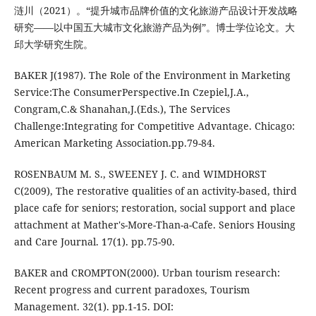
涟川（2021）。“提升城市品牌价值的文化旅游产品设计开发战略
研究——以中国五大城市文化旅游产品为例”。博士学位论文。大
邱大学研究生院。
BAKER J(1987). The Role of the Environment in Marketing
Service:The ConsumerPerspective.In Czepiel,J.A.,
Congram,C.& Shanahan,J.(Eds.), The Services
Challenge:Integrating for Competitive Advantage. Chicago:
American Marketing Association.pp.79-84.
ROSENBAUM M. S., SWEENEY J. C. and WIMDHORST
C(2009), The restorative qualities of an activity-based, third
place cafe for seniors; restoration, social support and place
attachment at Mather's-More-Than-a-Cafe. Seniors Housing
and Care Journal. 17(1). pp.75-90.
BAKER and CROMPTON(2000). Urban tourism research:
Recent progress and current paradoxes, Tourism
Management. 32(1). pp.1-15. DOI: