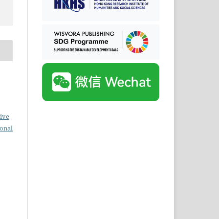
ive
ional