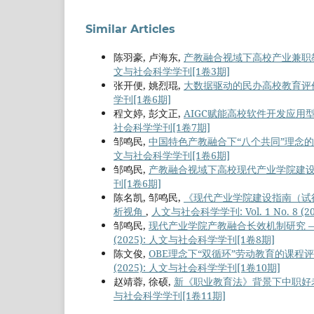
Similar Articles
陈羽豪, 卢海东,
产教融合视域下高校产业兼职
文与社会科学学刊[1卷3期]
张开便, 姚烈琨,
大数据驱动的民办高校教育评
学刊[1卷6期]
程文婷, 彭文正,
AIGC赋能高校软件开发应
社会科学学刊[1卷7期]
邹鸣民,
中国特色产教融合下“八个共同”理念
文与社会科学学刊[1卷6期]
邹鸣民,
产教融合视域下高校现代产业学院建
刊[1卷6期]
陈名凯, 邹鸣民,
《现代产业学院建设指南（试
析视角
,
人文与社会科学学刊: Vol. 1 No. 8 
邹鸣民,
现代产业学院产教融合长效机制研究 
(2025): 人文与社会科学学刊[1卷8期]
陈文俊,
OBE理念下“双循环”劳动教育的课
(2025): 人文与社会科学学刊[1卷10期]
赵靖蓉, 徐硕,
新《职业教育法》背景下中职好
与社会科学学刊[1卷11期]