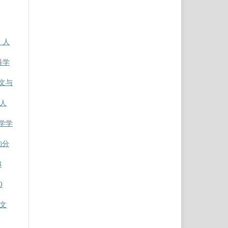
: 人
会科学
人文与
 人
科学学
的分
8
0
人文