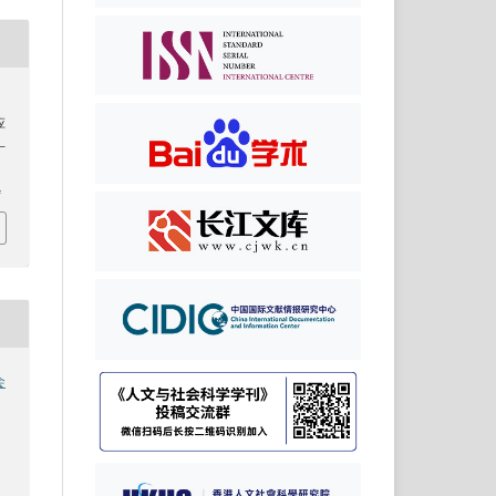
应
7–
4
会