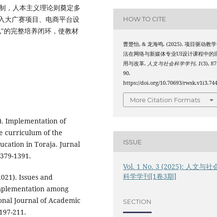
机制，人本主义理论则奠定多
入大广赛项目、电商平台设
HOW TO CITE
"的完整培养闭环，使教材
曹楚怡, & 龙海鸣. (2025). 项目驱动教学
法在网络与新媒体专业UI设计课程中的
用与改革.
人文与社会科学学刊
,
1
(3), 8
90.
https://doi.org/10.70693/rwsk.v1i3.74
More Citation Formats
24). Implementation of
e curriculum of the
ISSUE
cation in Toraja. Jurnal
1379-1391.
Vol. 1 No. 3 (2025): 人文与社
科学学刊[1卷3期]
2021). Issues and
implementation among
ional Journal of Academic
SECTION
 197-211.