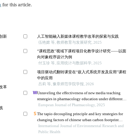
h
for this article.
创新
人工智能融入新媒体课程教学改革的探索与实践
伍艳嫦 等, 教师教育与发展研究, 2025
“课程思政”视域下课程项目化教学设计研究——以面
向对象程序设计为例
付玉珍 等, 应用统计与数据科学, 2025
项目驱动式翻转课堂在“嵌入式系统开发及应用”课程
中的应用
吕莉 等, 豫章师范学院学报, 2026
改革
Unraveling the effectiveness of new media teaching
strategies in pharmacology education under different
educational backgrounds: insights from 6447 students
European Journal of Pharmacology, 2025
践
The tapio decoupling principle and key strategies for
changing factors of chinese urban carbon footprint
based on cloud computing
International Journal of Environmental Research and
Public Health