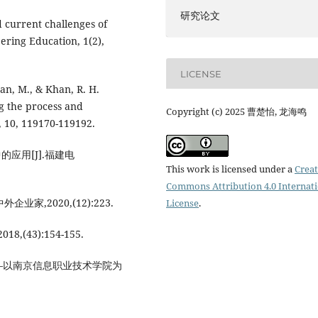
研究论文
d current challenges of
ering Education, 1(2),
LICENSE
an, M., & Khan, R. H.
g the process and
Copyright (c) 2025 曹楚怡, 龙海鸣
, 10, 119170-119192.
应用[J].福建电
This work is licensed under a
Creat
Commons Attribution 4.0 Internat
家,2020,(12):223.
License
.
(43):154-155.
—以南京信息职业技术学院为