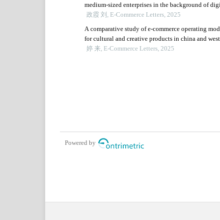
medium-sized enterprises in the background of digi
economy
政霞 刘, E-Commerce Letters, 2025
A comparative study of e-commerce operating mod
for cultural and creative products in china and wes
countries
婷 来, E-Commerce Letters, 2025
Powered by