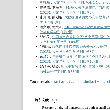
析视角
,
人文与社会科学学刊: Vol. 1 No. 8 
曹楚怡, 龙海鸣,
项目驱动教学法在网络与新媒
(2025): 人文与社会科学学刊[1卷3期]
张开便, 姚烈琨,
大数据驱动的民办高校教育评
学刊[1卷6期]
程文婷, 彭文正,
AIGC赋能高校软件开发应
社会科学学刊[1卷7期]
邹鸣民,
中国特色产教融合下“八个共同”理念
文与社会科学学刊[1卷6期]
邹鸣民,
现代产业学院产教融合长效机制研究 
(2025): 人文与社会科学学刊[1卷8期]
吕瑞芳,
体医融合背景下“校-院-社”协同育人
(2025): 人文与社会科学学刊[1卷10期]
赵靖蓉, 徐硕,
新《职业教育法》背景下中职好
与社会科学学刊[1卷11期]
You may also
start an advanced similarity searc
施引文献
?
Research on digital transformation path of small a