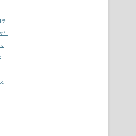
会科学
人文与
 人
8
人文