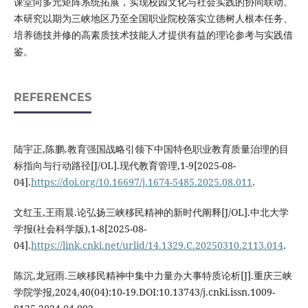
课堂向多元矩阵系统拓展，实现校园文化与社会实践的协同联动。
本研究以期为三峡地区乃至全国职业院校落实立德树人根本任务、
培养德技并修的高素质技术技能人才提供有益的理论参考与实践借
鉴。
REFERENCES
陆宇正,陈鹏.教育强国战略引领下中国特色职业教育质量治理的目
标指向与行动路径[J/OL].现代教育管理,1-9[2025-08-
04].
https://doi.org/10.16697/j.1674-5485.2025.08.011
.
文红玉,王雨晨.论弘扬三峡移民精神的新时代阐释[J/OL].中北大学
学报(社会科学版),1-8[2025-08-
04].
https://link.cnki.net/urlid/14.1329.C.20250310.2113.014
.
陈沉,龙冠雨.三峡移民精神中集中力量办大事特质论析[J].重庆三峡
学院学报,2024,40(04):10-19.DOI:10.13743/j.cnki.issn.1009-