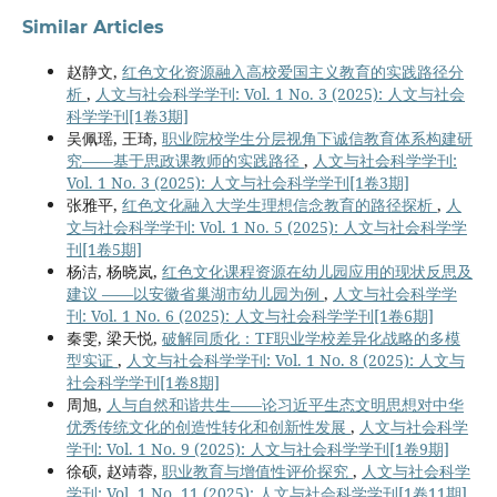
Similar Articles
赵静文,
红色文化资源融入高校爱国主义教育的实践路径分
析
,
人文与社会科学学刊: Vol. 1 No. 3 (2025): 人文与社会
科学学刊[1卷3期]
吴佩瑶, 王琦,
职业院校学生分层视角下诚信教育体系构建研
究——基于思政课教师的实践路径
,
人文与社会科学学刊:
Vol. 1 No. 3 (2025): 人文与社会科学学刊[1卷3期]
张雅平,
红色文化融入大学生理想信念教育的路径探析
,
人
文与社会科学学刊: Vol. 1 No. 5 (2025): 人文与社会科学学
刊[1卷5期]
杨洁, 杨晓岚,
红色文化课程资源在幼儿园应用的现状反思及
建议 ——以安徽省巢湖市幼儿园为例
,
人文与社会科学学
刊: Vol. 1 No. 6 (2025): 人文与社会科学学刊[1卷6期]
秦雯, 梁天悦,
破解同质化：TF职业学校差异化战略的多模
型实证
,
人文与社会科学学刊: Vol. 1 No. 8 (2025): 人文与
社会科学学刊[1卷8期]
周旭,
人与自然和谐共生——论习近平生态文明思想对中华
优秀传统文化的创造性转化和创新性发展
,
人文与社会科学
学刊: Vol. 1 No. 9 (2025): 人文与社会科学学刊[1卷9期]
徐硕, 赵靖蓉,
职业教育与增值性评价探究
,
人文与社会科学
学刊: Vol. 1 No. 11 (2025): 人文与社会科学学刊[1卷11期]