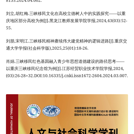
8135.2024.04.002.
刘立,胡红梅.三峡移民文化在高校立德树人中的实践探究——以重
庆地区部分高校为例[J].黑龙江教师发展学院学报,2024,43(03):52-
55.
刘朋,宋明江.三峡移民精神赓续伟大建党精神的逻辑进路[J].重庆交
通大学学报(社会科学版),2025,25(01):18-26.
肖娟.三峡移民红色基因融入青少年思想道德建设的路径思考——
以重庆三峡移民纪念馆为例[J].江苏经贸职业技术学院学报,2024,
(03):26-28+32.DOI:10.16335/j.cnki.issn1672-2604.2024.03.007.