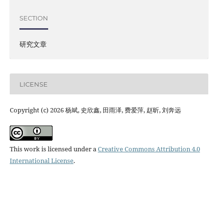
SECTION
研究文章
LICENSE
Copyright (c) 2026 杨斌, 史欣鑫, 田雨泽, 费爱萍, 赵昕, 刘奔远
This work is licensed under a
Creative Commons Attribution 4.0
International License
.