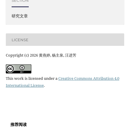
SECTION
研究文章
LICENSE
Copyright (c) 2026 黄燕婷, 杨主泉, 汪进芳
This work is licensed under a
Creative Commons Attribution 4.0
International License
.
推荐阅读