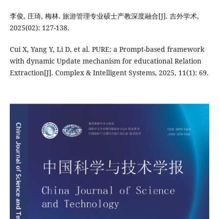
李俊, 庄琦, 梅林. 旅游管理专业硕士产教深度融合[J]. 吉外学术,
2025(02): 127-138.
Cui X, Yang Y, Li D, et al. PURE: a Prompt-based framework
with dynamic Update mechanism for educational Relation
Extraction[J]. Complex & Intelligent Systems, 2025, 11(1): 69.