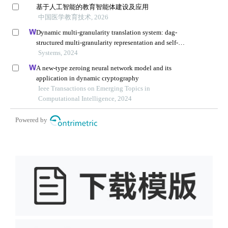
基于人工智能的教育智能体建设及应用
中国医学教育技术, 2026
Dynamic multi-granularity translation system: dag-
structured multi-granularity representation and self-
attention
Systems, 2024
A new-type zeroing neural network model and its
application in dynamic cryptography
Ieee Transactions on Emerging Topics in
Computational Intelligence, 2024
Powered by