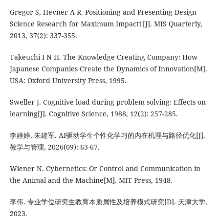
Gregor S, Hevner A R. Positioning and Presenting Design
Science Research for Maximum Impact1[J]. MIS Quarterly,
2013, 37(2): 337-355.
Takeuchi I N H. The Knowledge-Creating Company: How
Japanese Companies Create the Dynamics of Innovation[M].
USA: Oxford University Press, 1995.
Sweller J. Cognitive load during problem solving: Effects on
learning[J]. Cognitive Science, 1988, 12(2): 257-285.
李婷婷, 朱建军. AI驱动学生个性化学习的内在机理与路径优化[J].
教学与管理, 2026(09): 63-67.
Wiener N. Cybernetics: Or Control and Communication in
the Animal and the Machine[M]. MIT Press, 1948.
李伟. 专业学位研究生教育本质属性及培养模式研究[D]. 天津大学,
2023.