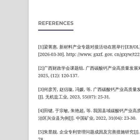
REFERENCES
[1]梁菁惠. 新材料产业专题对接活动在邕举行[EB/OL]. 广
[2026-03-30]. http: //www. gxzf. gov. cn/gxyw/t2
[2]广西财政学会课题组. 广西碳酸钙产业高质量发展对策
2025, (12): 120-137.
[3]何彦芳, 赵侣璇, 冯媛, 等. 广西碳酸钙产业高
[J]. 无机盐工业, 2023, 55(07): 25-31.
[4]田键, 于宗敏, 朱艳超, 等. 我国县域碳酸钙产业
治区兴业县为例[J]. 中国矿业, 2022, 31(04): 23-30.
[5]朱昱靓. 企业专利管理问题成因及完善措施研究[J]. 今日财富
78.