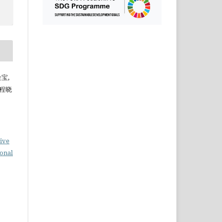
金宝,
 程晓
ive
ional