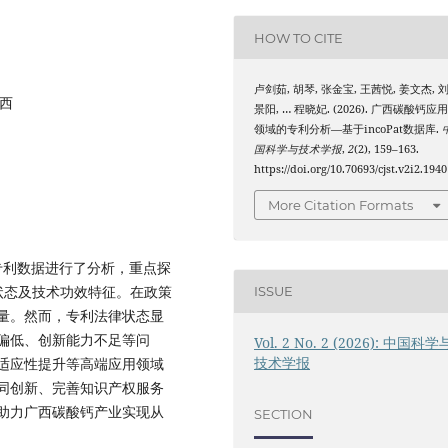
HOW TO CITE
卢剑茹, 胡琴, 张金宝, 王茜悦, 姜文杰, 
广西
景阳, … 程晓妃. (2026). 广西碳酸钙应
领域的专利分析—基于incoPat数据库.
国科学与技术学报
,
2
(2), 159–163.
https://doi.org/10.70693/cjst.v2i2.1940
More Citation Formats
的专利数据进行了分析，重点探
律状态及技术功效特征。在政策
ISSUE
量。然而，专利法律状态显
偏低、创新能力不足等问
Vol. 2 No. 2 (2026): 中国科学
技术学报
适应性提升等高端应用领域
同创新、完善知识产权服务
助力广西碳酸钙产业实现从
SECTION