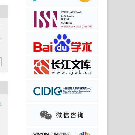
刘
用
中
与