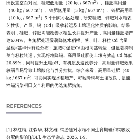
2
田设置空白对照、硅肥低用量（20 kg / 667m
）、硅肥高用量
2
2
（40 kg / 667 m
）、锌肥低用量（5 kg / 667 m
）、锌肥高用量
2
（10 kg / 667 m
）5 个田间小区处理，研究硅肥、锌肥对水稻农
艺性状、产量、镉（Cd）吸收转运及土壤理化性质的影响。结果
表明，硅肥、锌肥均能改善水稻生长并提升产量，高用量硅肥增产
达6.04%。各施肥处理显著降低水稻根、茎、叶、籽粒 Cd 含量，
呈根>茎>叶>籽粒分布；施肥可促进Cd由根向茎转运，但显著抑制
茎向籽粒转运，实现籽粒降镉。高用量硅肥使土壤有效态 Cd 降低
26.89%，同时提升土壤pH、有机质及速效养分；高用量锌肥效果
较弱且易导致土壤酸化与养分拮抗。综合来看，高用量硅肥（40
2
kg / 667 m
）可协同实现水稻增产、籽粒降镉与土壤改良，是酸
性镉污染稻田安全利用的优选施肥措施。
REFERENCES
[1] 林红梅, 江淼华, 林文雄. 镉胁迫对水稻不同生育期硅和镉吸收
分配的影响[J/OL]. 生态学杂志, 2026, 1-9.