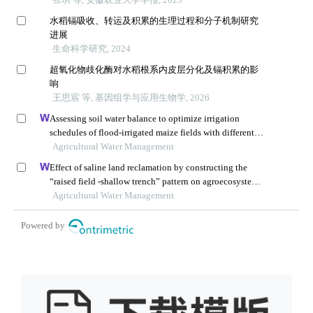
水稻镉吸收、转运及积累的生理过程和分子机制研究
进展
生命科学研究, 2024
超氧化物歧化酶对水稻根系内皮层分化及镉积累的影
响
王思宸 等, 基因组学与应用生物学, 2026
Assessing soil water balance to optimize irrigation
schedules of flood-irrigated maize fields with different
cultivation histories in the arid region
Agricultural Water Management
Effect of saline land reclamation by constructing the
“raised field -shallow trench” pattern on agroecosystems
in yellow river delta
Agricultural Water Management
Powered by