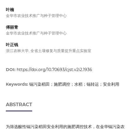
叶楠
金华市农业技术推广与种子管理中心
傅丽青
金华市农业技术推广与种子管理中心
叶正钱
浙江农林大学, 全省土壤修复与质量提升重点实验室
DOI:
https://doi.org/10.70693/cjst.v2i2.1936
镉污染稻田；施肥调控；水稻；镉转运；安全利用
Keywords:
ABSTRACT
为筛选酸性镉污染稻田安全利用的施肥调控技术，在金华镉污染农