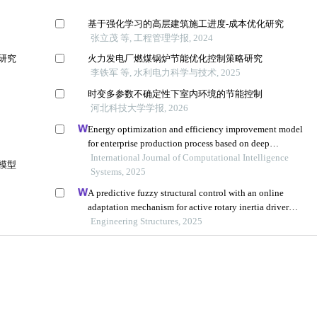
基于强化学习的高层建筑施工进度-成本优化研究
张立茂 等, 工程管理学报, 2024
研究
火力发电厂燃煤锅炉节能优化控制策略研究
李铁军 等, 水利电力科学与技术, 2025
时变多参数不确定性下室内环境的节能控制
河北科技大学学报, 2026
Energy optimization and efficiency improvement model
for enterprise production process based on deep
learning under the background of carbon peak and
International Journal of Computational Intelligence
模型
carbon neutrality
Systems, 2025
A predictive fuzzy structural control with an online
adaptation mechanism for active rotary inertia driver
system
Engineering Structures, 2025