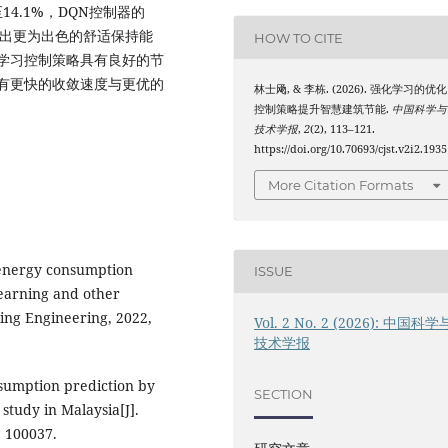
至14.1%，DQN控制器的
呈现出更为出色的舒适保持能
HOW TO CITE
学习控制策略具有良好的节
有更快的收敛速度与更优的
林士飏, & 李栋. (2026). 强化学习的优化
控制策略提升智慧建筑节能.
中国科学与
技术学报
,
2
(2), 113–121.
https://doi.org/10.70693/cjst.v2i2.1935
More Citation Formats
g energy consumption
ISSUE
learning and other
ding Engineering, 2022,
Vol. 2 No. 2 (2026): 中国科学
技术学报
sumption prediction by
SECTION
study in Malaysia[J].
: 100037.