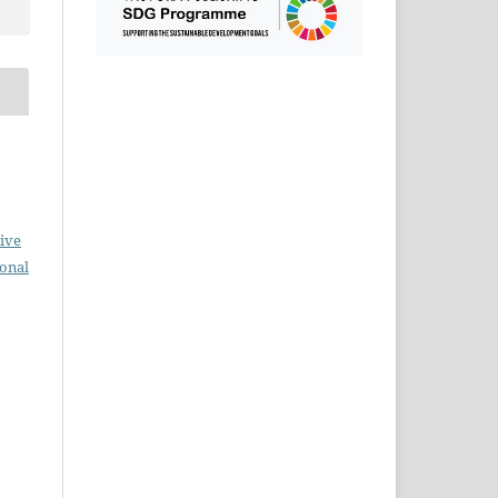
ive
ional