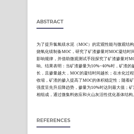
ABSTRACT
为了提升氯氧镁水泥（MOC）的宏观性能与微观结
烧氧化镁制备MOC，研究了矿渣掺量对MOC凝结时
影响规律，并借助微观测试手段探究了矿渣掺量对M
响。结果表明：当矿渣掺量为10%~40%时，矿渣的
长，且掺量越大，MOC的凝结时间越长；在水化过程
收缩，矿渣的掺入提高了MOC的体积稳定性；随着矿
强度呈先升后降趋势，掺量为10%时达到最大值；矿
相组成，通过微集料效应和火山灰活性优化基体结构
REFERENCES