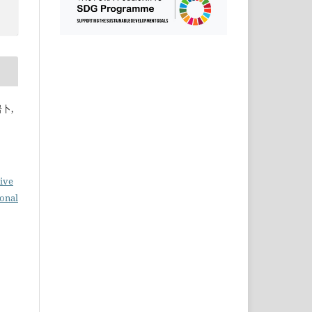
岩卜,
ive
ional