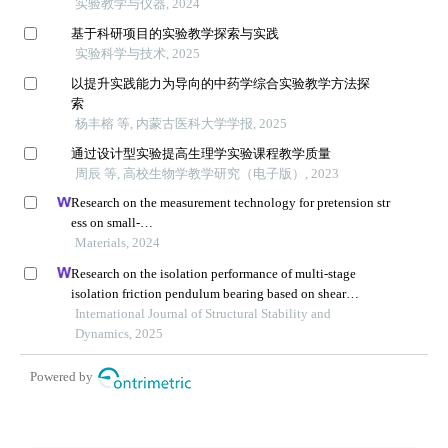
实验教学与仪器, 2024
基于科研项目的实验教学探索与实践
实验科学与技术, 2025
以提升实践能力为导向的中药学综合实验教学方法探
索
杨丰榕 等, 内蒙古医科大学学报, 2025
通过设计型实验提高生理学实验课程教学质量
周辰 等, 高校生物学教学研究（电子版）, 2023
Research on the measurement technology for pretension str
ess on small-
sized bolts based on the piezoelectric ultrasonic resonance
Materials, 2024
method
Research on the isolation performance of multi-stage
isolation friction pendulum bearing based on shear
thickening fluid
International Journal of Structural Stability and
Dynamics, 2025
Powered by