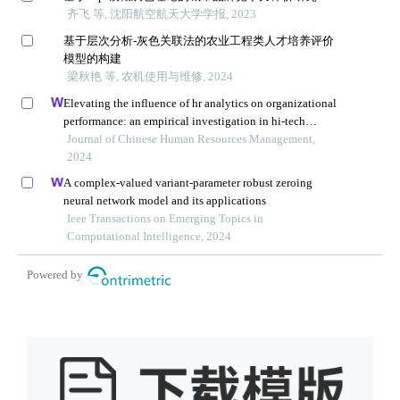
齐飞 等, 沈阳航空航天大学学报, 2023
基于层次分析-灰色关联法的农业工程类人才培养评价
模型的构建
梁秋艳 等, 农机使用与维修, 2024
Elevating the influence of hr analytics on organizational
performance: an empirical investigation in hi-tech
manufacturing industry of a developing economy
Journal of Chinese Human Resources Management,
2024
A complex-valued variant-parameter robust zeroing
neural network model and its applications
Ieee Transactions on Emerging Topics in
Computational Intelligence, 2024
Powered by