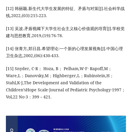
[12] 韩丽颖.新生代大学生发展的特征、矛盾与对策[J].社会科学战
线,2022,(03):215-223.
[13] 吴波.矛盾视阈下大学生社会主义核心价值观的培育[J].学校党
建与思想教育,2019,(19):76-78.
[14] 张青方,郑日昌.希望理论:一个新的心理发展视角[J].中国心理
卫生杂志,2002,(06):430-433.
[15] Snyder, C∙R； Hoza, B； Pelham,W∙F∙ Rapoff,M；
Ware,L；Danovsky,M；Highberger,L；Rubinstein,H；
Stahl,K∙J,The Development and Validation of the
Children’sHope Scale∙Journal of Pediatric Psychology∙1997；
Vol,22 No∙3：399－421.