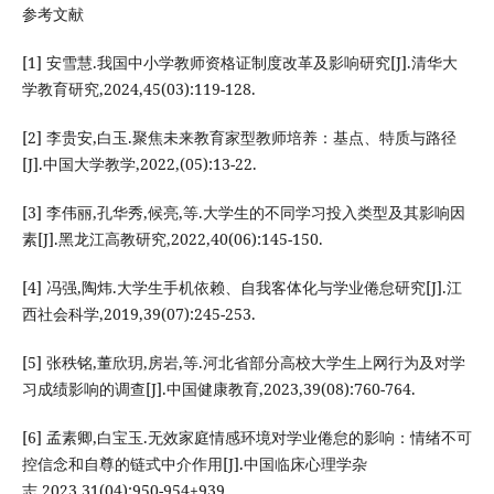
参考文献
[1] 安雪慧.我国中小学教师资格证制度改革及影响研究[J].清华大
学教育研究,2024,45(03):119-128.
[2] 李贵安,白玉.聚焦未来教育家型教师培养：基点、特质与路径
[J].中国大学教学,2022,(05):13-22.
[3] 李伟丽,孔华秀,候亮,等.大学生的不同学习投入类型及其影响因
素[J].黑龙江高教研究,2022,40(06):145-150.
[4] 冯强,陶炜.大学生手机依赖、自我客体化与学业倦怠研究[J].江
西社会科学,2019,39(07):245-253.
[5] 张秩铭,董欣玥,房岩,等.河北省部分高校大学生上网行为及对学
习成绩影响的调查[J].中国健康教育,2023,39(08):760-764.
[6] 孟素卿,白宝玉.无效家庭情感环境对学业倦怠的影响：情绪不可
控信念和自尊的链式中介作用[J].中国临床心理学杂
志,2023,31(04):950-954+939.