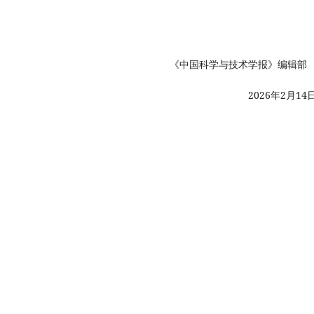
与技术学报》编辑部
年2月14