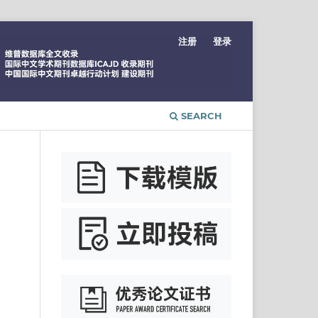
注册
登录
SEARCH