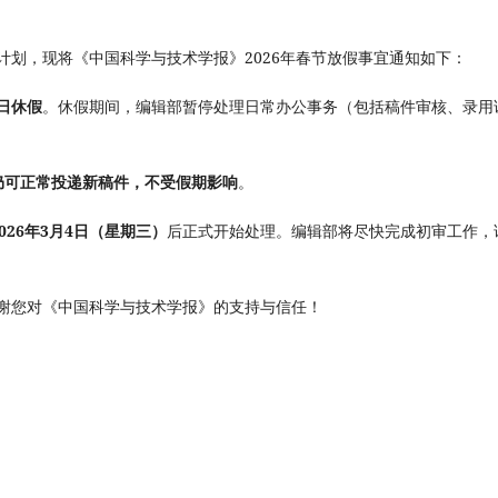
划，现将《中国科学与技术学报》2026年春节放假事宜通知如下：
日休假
。休假期间，编辑部暂停处理日常办公事务（包括稿件审核、录用
仍可正常投递新稿件，不受假期影响
。
026
年
3
月
4
日（星期三）
后正式开始处理。编辑部将尽快完成初审工作，
谢您对《中国科学与技术学报》的支持与信任！