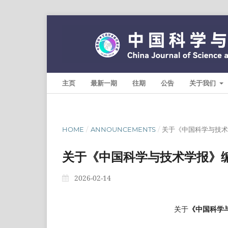
主页
最新一期
往期
公告
关于我们
HOME
/
ANNOUNCEMENTS
/
关于《中国科学与技
关于《中国科学与技术学报》
2026-02-14
关于
《中国科学