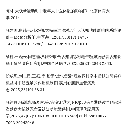
陈林.太极拳运动对中老年人中医体质的影响[D].北京体育大
学,2014.
张建国,唐纯志,孔令朔.太极拳运动对老年人认知功能影响的系统评
价与Meta分析[J].中医杂志,2017,58(17):1473-
1477.DOI:10.13288/j.11-2166/r.2017.17.010.
杨柳,王晓云,闫慧楠.八段锦联合认知训练对老年糖尿病患者认知衰
弱干预的临床研究[J].中国全科医学,2023,26(23):2848-2853.
段成思,刘志勇,王振,等.基于“虚气留滞”理论探讨卒中后认知障碍病
机及补阳还五汤的作用机制[J].实用心脑肺血管病杂
志,2025,33(10):28-31.
张运辉,张训浩,杨梦琳,等.涤痰汤通过JNK/p53信号通路改善阿尔茨
海默病大鼠铁死亡及认知功能障碍[J].中国现代应用药
学,2025,42(02):190-198.DOI:10.13748/j.cnki.issn1007-
7693.20243048.