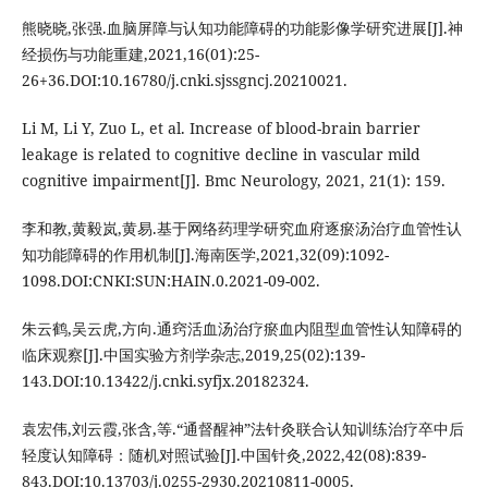
熊晓晓,张强.血脑屏障与认知功能障碍的功能影像学研究进展[J].神
经损伤与功能重建,2021,16(01):25-
26+36.DOI:10.16780/j.cnki.sjssgncj.20210021.
Li M, Li Y, Zuo L, et al. Increase of blood-brain barrier
leakage is related to cognitive decline in vascular mild
cognitive impairment[J]. Bmc Neurology, 2021, 21(1): 159.
李和教,黄毅岚,黄易.基于网络药理学研究血府逐瘀汤治疗血管性认
知功能障碍的作用机制[J].海南医学,2021,32(09):1092-
1098.DOI:CNKI:SUN:HAIN.0.2021-09-002.
朱云鹤,吴云虎,方向.通窍活血汤治疗瘀血内阻型血管性认知障碍的
临床观察[J].中国实验方剂学杂志,2019,25(02):139-
143.DOI:10.13422/j.cnki.syfjx.20182324.
袁宏伟,刘云霞,张含,等.“通督醒神”法针灸联合认知训练治疗卒中后
轻度认知障碍：随机对照试验[J].中国针灸,2022,42(08):839-
843.DOI:10.13703/j.0255-2930.20210811-0005.