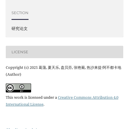
SECTION
研究论文
LICENSE
Copyright (c) 2025 葛蒲, 夏天乐, 盘贝芬, 张艳菊, 热沙来提·阿不都卡地
(Author)
This work is licensed under a
Creative Commons Attribution 4.0
International License
.