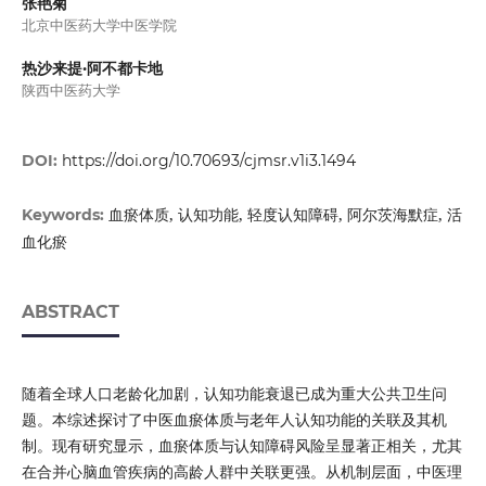
张艳菊
北京中医药大学中医学院
热沙来提·阿不都卡地
陕西中医药大学
DOI:
https://doi.org/10.70693/cjmsr.v1i3.1494
血瘀体质, 认知功能, 轻度认知障碍, 阿尔茨海默症, 活
Keywords:
血化瘀
ABSTRACT
随着全球人口老龄化加剧，认知功能衰退已成为重大公共卫生问
题。本综述探讨了中医血瘀体质与老年人认知功能的关联及其机
制。现有研究显示，血瘀体质与认知障碍风险呈显著正相关，尤其
在合并心脑血管疾病的高龄人群中关联更强。从机制层面，中医理