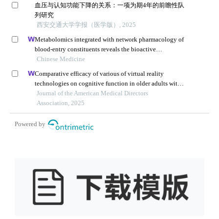
血压与认知功能下降的关系：一项为期4年的前瞻性队
列研究
西安交通大学学报（医学版）, 2025
Metabolomics integrated with network pharmacology of
blood-entry constituents reveals the bioactive
component of xuefu zhuyu decoction and its angiogenic
Chinese Medicine
effects in treating traumatic brain injury
Comparative efficacy of various of virtual reality
technologies on cognitive function in older adults with
mild cognitive impairment: a systematic review and
Journal of the American Medical Directors
network meta-analysis
Association, 2025
Powered by