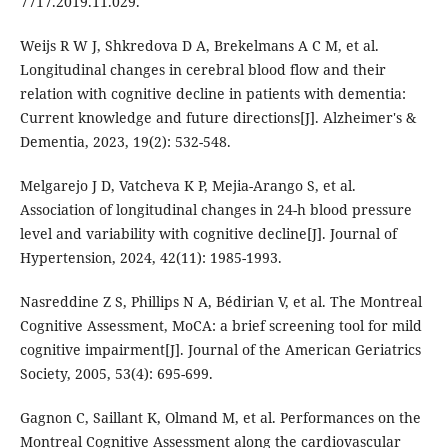
7717.2019.11.029.
Weijs R W J, Shkredova D A, Brekelmans A C M, et al.
Longitudinal changes in cerebral blood flow and their
relation with cognitive decline in patients with dementia:
Current knowledge and future directions[J]. Alzheimer's &
Dementia, 2023, 19(2): 532-548.
Melgarejo J D, Vatcheva K P, Mejia-Arango S, et al.
Association of longitudinal changes in 24-h blood pressure
level and variability with cognitive decline[J]. Journal of
Hypertension, 2024, 42(11): 1985-1993.
Nasreddine Z S, Phillips N A, Bédirian V, et al. The Montreal
Cognitive Assessment, MoCA: a brief screening tool for mild
cognitive impairment[J]. Journal of the American Geriatrics
Society, 2005, 53(4): 695-699.
Gagnon C, Saillant K, Olmand M, et al. Performances on the
Montreal Cognitive Assessment along the cardiovascular