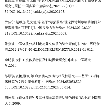
杨晶莹,肖移生,肖爱娇,等.黄精丸防治阿尔茨海默病的可行性探析及
研究进展[J].中国实验方剂学杂志,2021,27(01):46-
52.DOI:10.13422/j.cnki.syfjx.20202105.
尹佳宁,赵希彤,范文倩,等.基于“毒损脑络”理论探讨川芎嗪防治阿尔
茨海默病的可行性[J].中国实验方剂学杂志,2024,30(12):209-
218.DOI:10.13422/j.cnki.syfjx.20240509.
朱燕波.中医体质分类判定与兼夹体质的综合评价[J].中华中医药杂
志,2012,27(01):40-42.DOI:CNKI:SUN:BXYY.0.2012-01-012.
李明霞.女性血瘀体质特征及影响因素研究[D].山东中医药大
学,2014.
陈顺琪,资艳,魏巍,等.血瘀质与疾病的相关性研究——基于135项临
床研究的文献计量分析[J].中医杂志,2024,65(05):529-
536.DOI:10.13288/j.11-2166/r.2024.05.014.
田栓磊.血瘀体质理论及其外周血基因表达谱的研究[D].北京中医药
大学,2009.