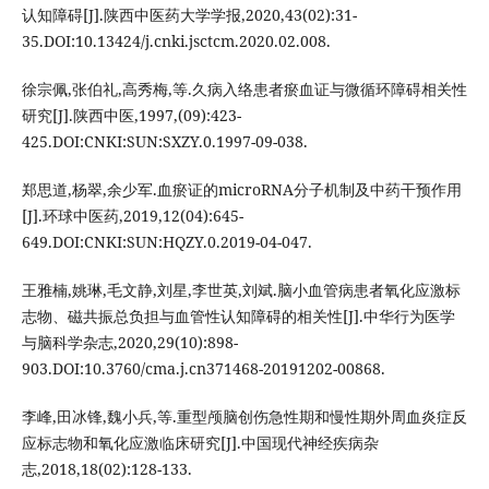
认知障碍[J].陕西中医药大学学报,2020,43(02):31-
35.DOI:10.13424/j.cnki.jsctcm.2020.02.008.
徐宗佩,张伯礼,高秀梅,等.久病入络患者瘀血证与微循环障碍相关性
研究[J].陕西中医,1997,(09):423-
425.DOI:CNKI:SUN:SXZY.0.1997-09-038.
郑思道,杨翠,余少军.血瘀证的microRNA分子机制及中药干预作用
[J].环球中医药,2019,12(04):645-
649.DOI:CNKI:SUN:HQZY.0.2019-04-047.
王雅楠,姚琳,毛文静,刘星,李世英,刘斌.脑小血管病患者氧化应激标
志物、磁共振总负担与血管性认知障碍的相关性[J].中华行为医学
与脑科学杂志,2020,29(10):898-
903.DOI:10.3760/cma.j.cn371468-20191202-00868.
李峰,田冰锋,魏小兵,等.重型颅脑创伤急性期和慢性期外周血炎症反
应标志物和氧化应激临床研究[J].中国现代神经疾病杂
志,2018,18(02):128-133.