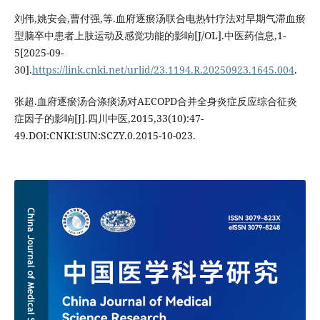
刘伟,姚安会,曹付强,等.血府逐瘀汤联合电热针疗法对早期气滞血瘀
型脑卒中患者上肢运动及感觉功能的影响[J/OL].中医药信息,1-
5[2025-09-
30].
https://link.cnki.net/urlid/23.1194.R.20250923.1645.004
.
张超.血府逐瘀汤合涤痰汤对AECOPD合并全身炎症反应综合征炎
症因子的影响[J].四川中医,2015,33(10):47-
49.DOI:CNKI:SUN:SCZY.0.2015-10-023.