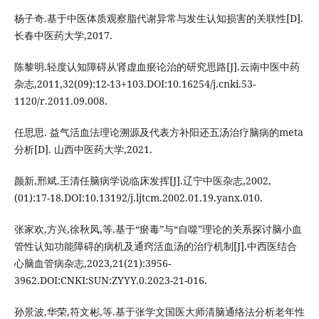
杨子奇.基于中医体质观察脂代谢异常与发生认知损害的关联性[D].
长春中医药大学,2017.
陈黎明.轻度认知障碍从肾虚血瘀论治的研究思路[J].云南中医中药
杂志,2011,32(09):12-13+103.DOI:10.16254/j.cnki.53-
1120/r.2011.09.008.
任思思. 益气活血法理论溯源及代表方补阳还五汤治疗脑病的meta
分析[D]. 山西中医药大学,2021.
颜新,邢斌.王清任脑病学说临床发挥[J].辽宁中医杂志,2002,
(01):17-18.DOI:10.13192/j.ljtcm.2002.01.19.yanx.010.
张家欢,方兴,徐秋凤,等.基于“瘀毒”与“自噬”理论的关系探讨脑小血
管性认知功能障碍的病机及通窍活血汤的治疗机制[J].中西医结合
心脑血管病杂志,2023,21(21):3956-
3962.DOI:CNKI:SUN:ZYYY.0.2023-21-016.
孙景波,华荣,符文彬,等.基于张学文国医大师清脑通络法分析老年性