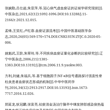
张婉勤,吕仕超,朱亚萍,等.冠心病气虚血瘀证的证候学研究现状[J].
中医杂志,2021,62(12):1092-1096.DOI:10.13288/j.11-
2166/r.2021.12.015.
孟锋,王笑红,卢红蓉.血瘀证源流考[J].中国中医基础医学杂
志,2020,26(05):569-570+574.DOI:CNKI:SUN:ZYJC.0.2020-05-
006.
姚魁武,王阶,朱翠玲,等.不同疾病血瘀证量化诊断的比较研究[J].辽
宁中医杂志,2006,(11):1381-
1383.DOI:10.13192/j.ljtcm.2006.11.9.yaokw.003.
方利,刘健,朱福兵,等.基于细胞因子/NF-κB信号通路探讨强直性脊
柱炎患者血瘀状态形成的机制[J].中华中医药学
刊,2016,34(12):2913-2917.DOI:10.13193/j.issn.1673-
7717.2016.12.026.
郑延龙,狄冠麟,张富亮.祛瘀清金汤治疗脑卒中继发肺部感染痰热蕴