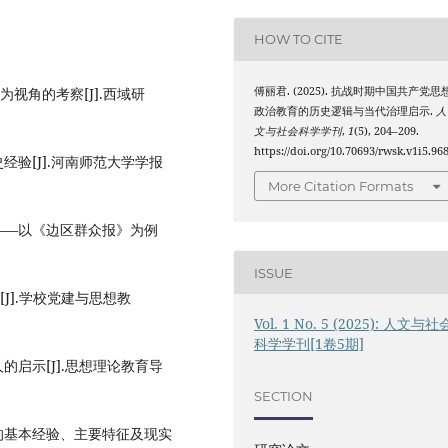
HOW TO CITE
视角的考察[J].西域研
傅丽君. (2025). 抗战时期中国共产党思
政治教育的历史逻辑与当代治理启示.
人
文与社会科学学刊
,
1
(5), 204–209.
https://doi.org/10.70693/rwsk.v1i5.96
验[J].河南师范大学学报
More Citation Formats
——以《边区群众报》为例
ISSUE
J].学校党建与思想教
Vol. 1 No. 5 (2025): 人文与社
科学学刊[1卷5期]
启示[J].思想理论教育导
SECTION
的基本经验、主要特征及现实