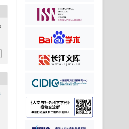
想
8
会