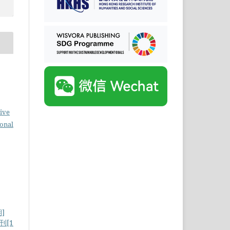
ive
ional
]
刊[1