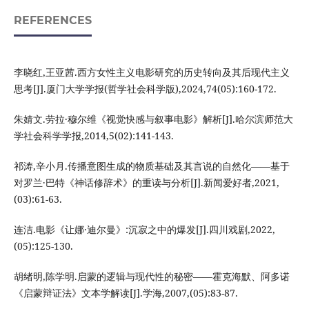
REFERENCES
李晓红,王亚茜.西方女性主义电影研究的历史转向及其后现代主义
思考[J].厦门大学学报(哲学社会科学版),2024,74(05):160-172.
朱婧文.劳拉·穆尔维《视觉快感与叙事电影》解析[J].哈尔滨师范大
学社会科学学报,2014,5(02):141-143.
祁涛,辛小月.传播意图生成的物质基础及其言说的自然化——基于
对罗兰·巴特《神话修辞术》的重读与分析[J].新闻爱好者,2021,
(03):61-63.
连洁.电影《让娜·迪尔曼》:沉寂之中的爆发[J].四川戏剧,2022,
(05):125-130.
胡绪明,陈学明.启蒙的逻辑与现代性的秘密——霍克海默、阿多诺
《启蒙辩证法》文本学解读[J].学海,2007,(05):83-87.