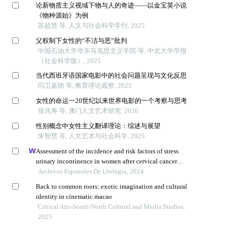
论新物质主义视域下物与人的奇迹——以金宝英小说
《物种源始》为例
苏超慧 等, 人文与社会科学学刊, 2025
父权制下女性的“不洁与恶”批判
中国石油大学华东马克思主义学院 等, 中北大学学报
（社会科学版）, 2025
当代西班牙语国家电影中的社会问题呈现与文化反思
闫卫嘉德 等, 教育理论观察, 2025
女性的命运一20世纪以来世界电影的一个考察与思考
徐兆寿 等, 澳门人文艺术研究, 2026
性别概念中女性主义翻译理论：综述与展望
朱智慧 等, 人文艺术与社会科学, 2025
Assessment of the incidence and risk factors of stress
urinary incontinence in women after cervical cancer
surgery: a single-centre retrospective study
Archivos Espanoles De Urologia, 2024
Back to common roots: exotic imagination and cultural
identity in cinematic macao
Critical Arts-South-North Cultural and Media Studies,
2025