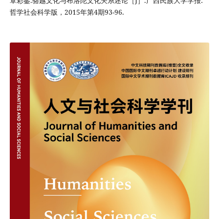
覃彩銮.骆越文化与布洛陀文化关系述论［J］.广西民族大学学报:
哲学社会科学版，2015年第4期93-96.