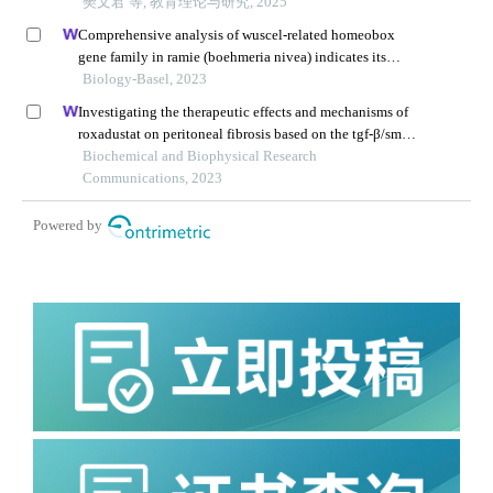
樊文君 等, 教育理论与研究, 2025
Comprehensive analysis of wuscel-related homeobox
gene family in ramie (boehmeria nivea) indicates its
potential role in adventitious root development
Biology-Basel, 2023
Investigating the therapeutic effects and mechanisms of
roxadustat on peritoneal fibrosis based on the tgf-β/smad
pathway
Biochemical and Biophysical Research
Communications, 2023
Powered by