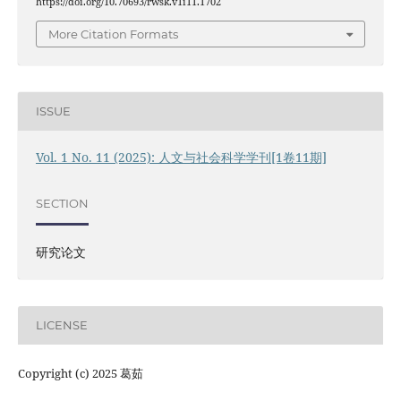
https://doi.org/10.70693/rwsk.v1i11.1702
More Citation Formats
ISSUE
Vol. 1 No. 11 (2025): 人文与社会科学学刊[1卷11期]
SECTION
研究论文
LICENSE
Copyright (c) 2025 葛茹