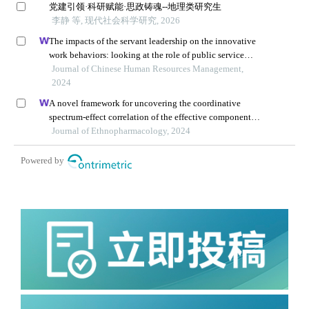
党建引领·科研赋能·思政铸魂--地理类研究生
李静 等, 现代社会科学研究, 2026
The impacts of the servant leadership on the innovative
work behaviors: looking at the role of public service
motivation and employee engagement
Journal of Chinese Human Resources Management,
2024
A novel framework for uncovering the coordinative
spectrum-effect correlation of the effective components
of yangyin tongnao granules on cerebral ischemia-
Journal of Ethnopharmacology, 2024
reperfusion injury in rats
Powered by