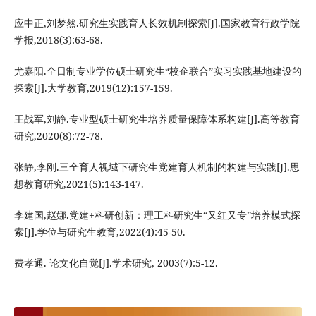
应中正,刘梦然.研究生实践育人长效机制探索[J].国家教育行政学院
学报,2018(3):63-68.
尤嘉阳.全日制专业学位硕士研究生“校企联合”实习实践基地建设的
探索[J].大学教育,2019(12):157-159.
王战军,刘静.专业型硕士研究生培养质量保障体系构建[J].高等教育
研究,2020(8):72-78.
张静,李刚.三全育人视域下研究生党建育人机制的构建与实践[J].思
想教育研究,2021(5):143-147.
李建国,赵娜.党建+科研创新：理工科研究生“又红又专”培养模式探
索[J].学位与研究生教育,2022(4):45-50.
费孝通. 论文化自觉[J].学术研究, 2003(7):5-12.