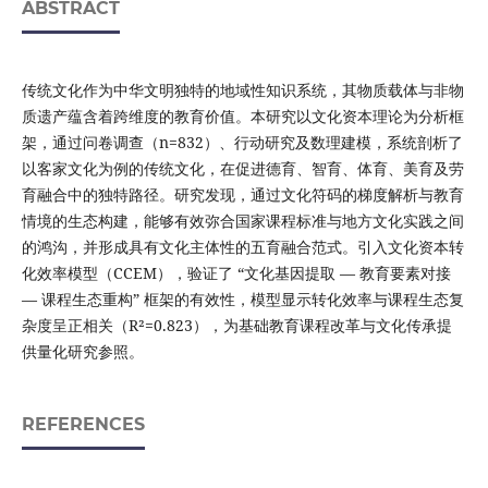
ABSTRACT
传统文化作为‌中华文明独特的地域性知识系统‌，其‌物质载体与非物
质遗产‌蕴含着‌跨维度的教育价值‌。本研究以文化资本理论为分析框
架，通过问卷调查（n=832）、行动研究及数理建模，系统剖析了
以客家文化为例的传统文化，在促进德育、智育、体育、美育及劳
育融合中的独特路径。研究发现，通过‌文化符码的梯度解析‌与‌教育
情境的生态构建‌，能够有效‌弥合国家课程标准与地方文化实践之间
的鸿沟‌，并形成具有文化主体性的五育融合范式。引入文化资本转
化效率模型（CCEM），验证了 “文化基因提取 — 教育要素对接
— 课程生态重构” 框架的有效性，模型显示转化效率与课程生态复
杂度呈正相关（R²=0.823），为基础教育课程改革与文化传承提
供量化研究参照。
REFERENCES