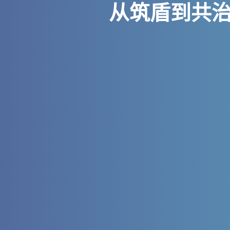
从筑盾到共