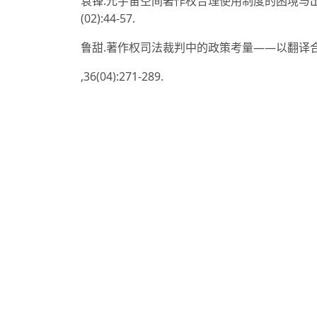
袁锋.元宇宙空间著作权合理使用制度的困境与出路
(02):44-57.
鲁甜.著作权司法裁判中的政策考量——以翻译合理
,36(04):271-289.
2021年中国短视频版权保护白皮书[N].中国新闻出版广电
李键江,潘锐洪,潘思延.短视频二次创作中合理使
大学学报(社会科学版),2025,18(01):105-112.
北京互联网法院课题组,张倩,李珂,等.短视频著作权司法保
刘友华,李扬帆.短视频平台强制性版权过滤义务的质疑与责
王田,孙晔.短视频版权共享模式下在线音乐的侵权
社会科学版),2023,21(01):62-71.
化睿云.短视频背景音乐传播机制与对策研究[J].编辑学刊,
谢登科,张赫.电子数据区块链存证的理论反思[J/OL].