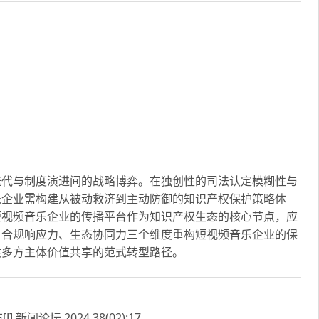
迭代与制度演进间的战略博弈。在独创性的司法认定模糊性与
乐企业需构建从被动救济到主动防御的知识产权保护策略体
短视频音乐企业的传播平台作为知识产权生态的核心节点，应
、合规响应力、生态协同力三个维度重构短视频音乐企业的保
供多方主体价值共享的范式转型路径。
论坛,2024,38(02):17.