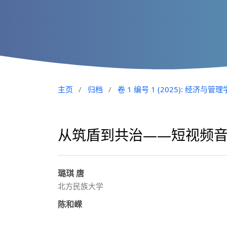
主页
/
归档
/
卷 1 编号 1 (2025): 经济与管
从筑盾到共治——短视频
璐琪 唐
北方民族大学
陈和嵘