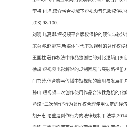
李祎,付坤.媒介融合视域下短视频音乐版权保护存
,(03):98-100.
刘晓山,夏娜.短视频平台版权保护的硬法与软法协同治理研
宋蓓娜,赵娜萍.新媒体时代下短视频的著作权侵权问题研究[
王国柱.著作权法中作品独创性的对比逻辑[J].知识产权,2
徐斌.短视频电影解说的规制困境与突破路径[J].电影文学,
闫书芳.体育赛事传播中短视频的应用与发展[J].中国广播
孙山.短视频二次创作使用作品合法性危机的化解方案[J].
熊琦.“二次创作”行为著作权合理使用认定的经济分析范式[J
胡开忠.论重混创作行为的法律规制[J].法学,2014,(12