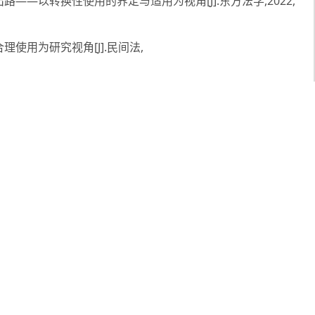
——以转换性使用的界定与适用为视角[J].东方法学,2022,
使用为研究视角[J].民间法,
报,2021-05-20(008).
用的争议焦点与治理——以电影解说短视频为例[J].沈阳工业
护研究[J].知识产权,2023,(03):3-29.
任规则的优化[J].法学杂志,2023,44(03):138-156.
治理研究——基于交易成本理论[J].北京联合大学学报(人文
2023,(01):111-115.
重庆大学学报(社会科学版),1-14[2025-05-