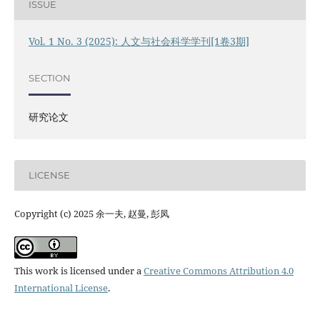
ISSUE
Vol. 1 No. 3 (2025): 人文与社会科学学刊[1卷3期]
SECTION
研究论文
LICENSE
Copyright (c) 2025 余一夫, 赵曼, 彭凤
This work is licensed under a
Creative Commons Attribution 4.0
International License
.