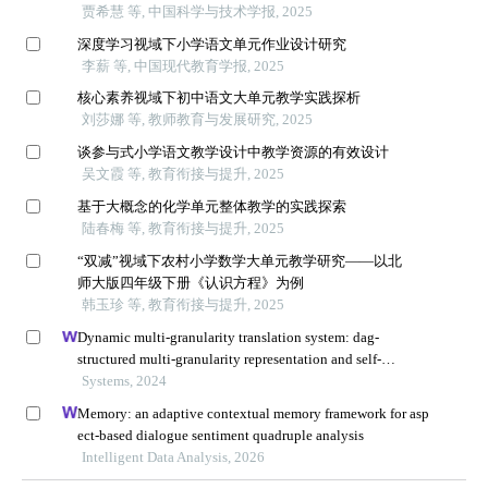
贾希慧 等, 中国科学与技术学报, 2025
深度学习视域下小学语文单元作业设计研究
李薪 等, 中国现代教育学报, 2025
核心素养视域下初中语文大单元教学实践探析
刘莎娜 等, 教师教育与发展研究, 2025
谈参与式小学语文教学设计中教学资源的有效设计
吴文霞 等, 教育衔接与提升, 2025
基于大概念的化学单元整体教学的实践探索
陆春梅 等, 教育衔接与提升, 2025
“双减”视域下农村小学数学大单元教学研究——以北
师大版四年级下册《认识方程》为例
韩玉珍 等, 教育衔接与提升, 2025
Dynamic multi-granularity translation system: dag-
structured multi-granularity representation and self-
attention
Systems, 2024
Memory: an adaptive contextual memory framework for asp
ect-based dialogue sentiment quadruple analysis
Intelligent Data Analysis, 2026