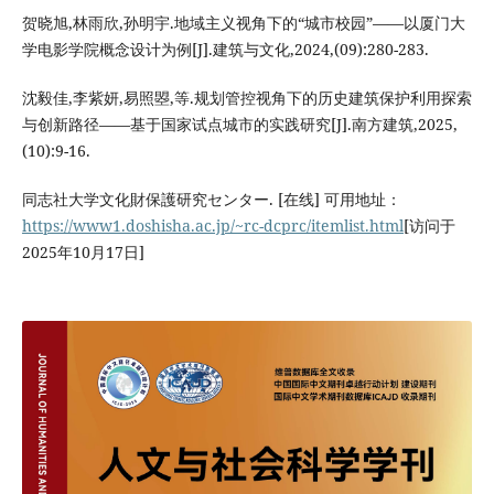
贺晓旭,林雨欣,孙明宇.地域主义视角下的“城市校园”——以厦门大
学电影学院概念设计为例[J].建筑与文化,2024,(09):280-283.
沈毅佳,李紫妍,易照曌,等.规划管控视角下的历史建筑保护利用探索
与创新路径——基于国家试点城市的实践研究[J].南方建筑,2025,
(10):9-16.
同志社大学文化財保護研究センター. [在线] 可用地址：
https://www1.doshisha.ac.jp/~rc-dcprc/itemlist.html
[访问于
2025年10月17日]