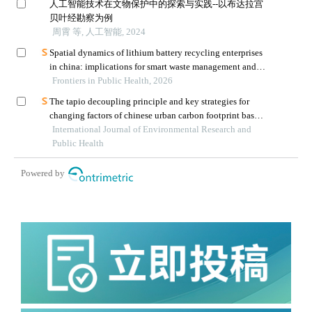
人工智能技术在文物保护中的探索与实践--以布达拉宫
贝叶经勘察为例
周霄 等, 人工智能, 2024
Spatial dynamics of lithium battery recycling enterprises
in china: implications for smart waste management and
public health
Frontiers in Public Health, 2026
The tapio decoupling principle and key strategies for
changing factors of chinese urban carbon footprint based
on cloud computing
International Journal of Environmental Research and
Public Health
Powered by