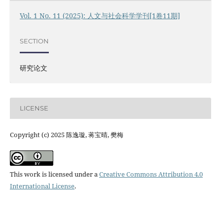
Vol. 1 No. 11 (2025): 人文与社会科学学刊[1卷11期]
SECTION
研究论文
LICENSE
Copyright (c) 2025 陈逸璇, 蒋宝晴, 樊梅
This work is licensed under a
Creative Commons Attribution 4.0
International License
.