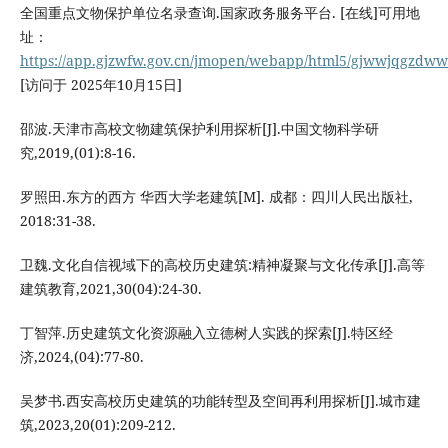
全国重点文物保护单位名录查询.国家政务服务平台. [在线]可用地
址：
https://app.gjzwfw.gov.cn/jmopen/webapp/html5/gjwwjqgzdw
[访问于 2025年10月15日]
邵波.天津市高校文物建筑保护利用探析[J].中国文物科学研
究,2019,(01):8-16.
罗照田.东方的西方 华西大学老建筑[M]. 成都：四川人民出版社,
2018:31-38.
卫魏.文化自信视域下的高校历史建筑:精神凝聚与文化传承[J].高等
建筑教育,2021,30(04):24-30.
丁智萍.历史建筑文化资源融入立德树人实践的探索[J].特区经
济,2024,(04):77-80.
吴梦书.西安高校历史建筑的功能转型及空间再利用探析[J].城市建
筑,2023,20(01):209-212.