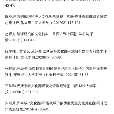
45-47.
陈丕.西方翻译理论史之文化视角透视—苏珊·巴斯奈特翻译史研究
思想述评[J].重庆工商大学学报,2019(2):116-121.
赵稀方,翻译研究的文化转向—从西方到中国[J].学习与探
索,2017(1):141-145.
陈宇柱，雷晴岚.从苏珊·巴斯奈特文化翻译观解析西方奇幻文学形
象翻译[J].文化学刊,2020(07):87-89.
张林影,苏珊·巴斯奈特文化翻译观下理雅各《庄子》内篇英译本解
读[J].安徽理工大学学报（社会科学版),2024(5):61-65.
王学勤,巴斯奈特文化翻译观与诗歌翻译[J].山西财经大学学
报,2009(01):321,337.
宋引秀,郭粉绒.“文化翻译”观视域下的少数民族文化外宣翻译[J].贵
州民族研究,2015(04):88-91.