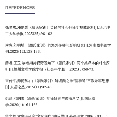
REFERENCES
钱灵杰.邓嗣禹《颜氏家训》英译的社会翻译学视域论析[J].华北理
工大学学报,2025(25):96-102
琳惠,刘明埔.《颜氏家训》的海外传播与影响研究[J].河南图书馆学
刊,2023(12):128-136.
薛睿,王玉.读者期待视野视角下《颜氏家训》两个英译本的对比探
析[J].兰州文理学院学报（社会科学版）,2021(3):68-73.
雷传平,师衍辉.由《颜氏家训》解读颜之推“儒释道”三教兼容思想
[J].东岳论丛,2015(11):42-48.
彭靖.邓嗣禹《颜氏家训》英译研究与传播意义[J].国际汉
学,2020(4):161-166.
曾文雄.对翻译研究“文化转向”的反思[J].外语研究,2006（03）：