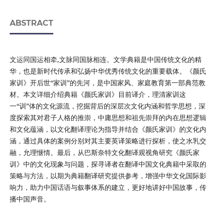
ABSTRACT
文运同国运相牵,文脉同国脉相连。文学典籍是中国传统文化的精
华，也是新时代传承和弘扬中华优秀传统文化的重要载体。《颜氏
家训》开后世“家训”的先河，是中国家风、家庭教育第一部典范教
材。本文详细介绍典籍《颜氏家训》目前译介，理清家训这
一“训”体的文化源流，挖掘背后的深层次文化内涵和哲学思想，深
度探索其对君子人格的推崇，中庸思想和祖先崇拜的内在思想逻辑
和文化蕴涵，以文化翻译理论为指导并结合《颜氏家训》的文化内
涵，通过具体的案例分别对其主要英译策略进行探析，使之水乳交
融，允理惬情。最后，从巴斯奈特文化翻译观视角研究《颜氏家
训》中的文化现象与问题，探寻译者在翻译中国文化典籍中采取的
策略与方法，以期为典籍翻译研究提供参考，增强中华文化国际影
响力，助力中国话语与叙事体系的建立，更好地讲好中国故事，传
播中国声音。