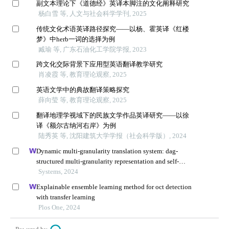
副文本理论下《道德经》英译本脚注的文化阐释研究
杨白雪 等, 人文与社会科学学刊, 2025
传统文化术语英译路径探究——以杨、霍英译《红楼
梦》中herb一词的选择为例
臧瑜 等, 广东石油化工学院学报, 2023
跨文化交际背景下应用型英语翻译教学研究
肖凌霞 等, 教育理论观察, 2025
英语文学中的典故翻译策略探究
薛向莹 等, 教育理论观察, 2025
翻译地理学视域下的民族文学作品英译研究——以徐
译《额尔古纳河右岸》为例
陆秀英 等, 沈阳建筑大学学报（社会科学版）, 2024
Dynamic multi-granularity translation system: dag-
structured multi-granularity representation and self-
attention
Systems, 2024
Explainable ensemble learning method for oct detection
with transfer learning
Plos One, 2024