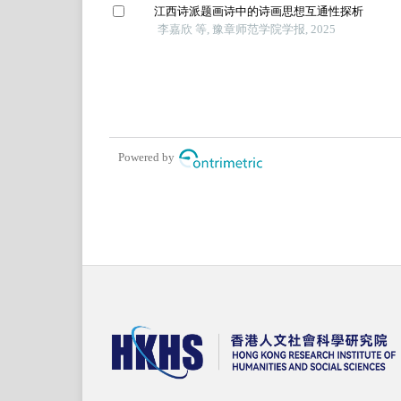
江西诗派题画诗中的诗画思想互通性探析
李嘉欣 等, 豫章师范学院学报, 2025
Powered by