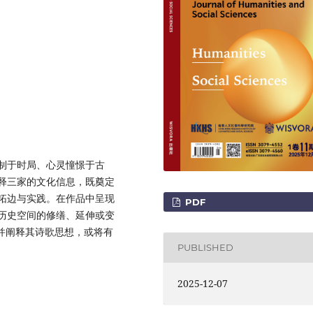
受制于时局、心灵憧憬于古
释三家的文化信息，既奠定
拓边与实践。在作品中呈现
PDF
历史空间的修缮、延伸或变
并阐释其诗歌思想，或将有
PUBLISHED
2025-12-07