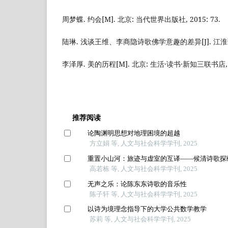
周梦蝶. 约会[M]. 北京: 当代世界出版社, 2015: 73.
陆琳. 浅谈王维、李商隐诗歌佛学意趣的差异[J]. 江淮论坛,
李泽厚. 美的历程[M]. 北京: 生活·读书·新知三联书店, 20
推荐阅读
论陶渊明思想对地理困境的超越
方立娟 等, 人文与社会科学学刊, 2025
重置小山河：旅迹与虚室的互译——候清诗歌探
高若栋 等, 人文与社会科学学刊, 2025
无声之乐：论陈东东诗歌的音乐性
陈子轩 等, 人文与社会科学学刊, 2025
以诗为境理念指导下的大学公共数学教学
苏莉 等, 人文与社会科学学刊, 2025