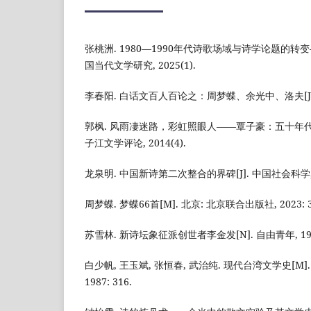
张桃洲. 1980—1990年代诗歌场域与诗学论题的转变
国当代文学研究, 2025(1).
李春阳. 白话文百人百论之：周梦蝶、余光中、洛夫[J]. 社
郭枫. 风雨凄迷路，彩虹照眼人——覃子豪：五十年代台
子江文学评论, 2014(4).
龙泉明. 中国新诗第二次整合的界碑[J]. 中国社会科学, 19
周梦蝶. 梦蝶66首[M]. 北京: 北京联合出版社, 2023: 3
苏雪林. 新诗坛象征派创世者李金发[N]. 自由青年, 1959-0
白少帆, 王玉斌, 张恒春, 武治纯. 现代台湾文学史[M]
1987: 316.