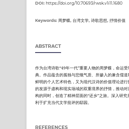
DOI:
https://doi.org/10.70693/rwsk.v1i11.1680
周梦蝶, 台湾文学, 诗歌思想, 抒情价值
Keywords:
ABSTRACT
作为台湾诗歌“49年一代”重要人物的周梦蝶，命运
典。作品蕴含的孤独与悲慨气质、所掺入的兼含儒道
鲜明的个人艺术特色，又为现代汉诗的价值理论进行
的发源于虚构和现实场域的双重境界的抒情，推动对
构的同时，创造了精神层面的“还乡”之旅。深入研究
利于扩充当代文学批评的邸园。
REFERENCES