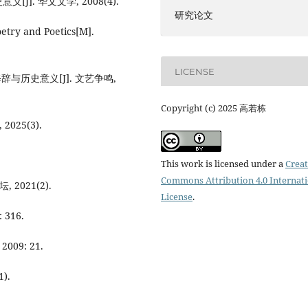
. 华文文学, 2008(4).
研究论文
try and Poetics[M].
LICENSE
与历史意义[J]. 文艺争鸣,
Copyright (c) 2025 高若栋
025(3).
This work is licensed under a
Creat
Commons Attribution 4.0 Internat
2021(2).
License
.
316.
09: 21.
).