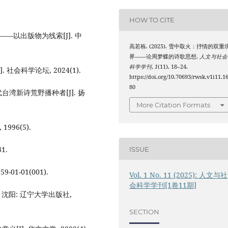
HOW TO CITE
——以出版物为线索[J]. 中
高若栋. (2025). 雪中取火：抒情的双重
界——论周梦蝶的诗歌思想.
人文与社会
科学学刊
,
1
(11), 18–24.
会科学论坛, 2024(1).
https://doi.org/10.70693/rwsk.v1i11.1
80
湾新诗荒野播种者[J]. 扬
More Citation Formats
96(5).
1.
ISSUE
1-01(001).
Vol. 1 No. 11 (2025): 人文与社
会科学学刊[1卷11期]
. 沈阳: 辽宁大学出版社,
SECTION