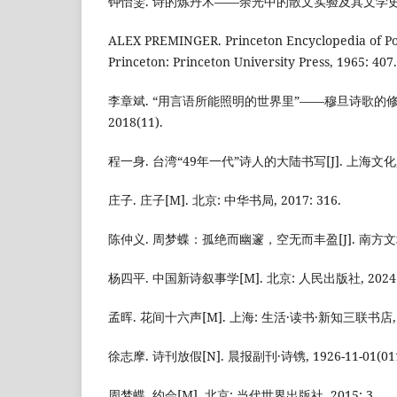
钟怡雯. 诗的炼丹术——余光中的散文实验及其文学史意义[J]
ALEX PREMINGER. Princeton Encyclopedia of Poe
Princeton: Princeton University Press, 1965: 407.
李章斌. “用言语所能照明的世界里”——穆旦诗歌的修辞
2018(11).
程一身. 台湾“49年一代”诗人的大陆书写[J]. 上海文化, 2
庄子. 庄子[M]. 北京: 中华书局, 2017: 316.
陈仲义. 周梦蝶：孤绝而幽邃，空无而丰盈[J]. 南方文坛, 
杨四平. 中国新诗叙事学[M]. 北京: 人民出版社, 2024: 
孟晖. 花间十六声[M]. 上海: 生活·读书·新知三联书店, 20
徐志摩. 诗刊放假[N]. 晨报副刊·诗镌, 1926-11-01(011
周梦蝶. 约会[M]. 北京: 当代世界出版社, 2015: 3.