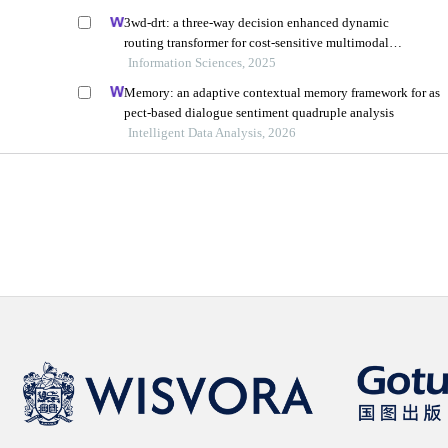
3wd-drt: a three-way decision enhanced dynamic
routing transformer for cost-sensitive multimodal
sentiment analysis
Information Sciences, 2025
Memory: an adaptive contextual memory framework for as
pect-based dialogue sentiment quadruple analysis
Intelligent Data Analysis, 2026