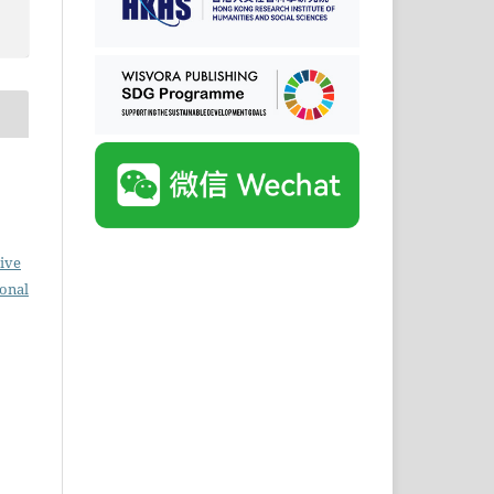
ive
ional