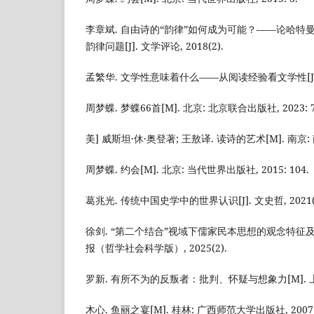
李章斌. 自由诗的“韵律”如何成为可能？——论哈
韵律问题[J]. 文学评论, 2018(2).
孟繁华. 文学性意味着什么——从阅读经验看文学性[J]. 文
周梦蝶. 梦蝶66首[M]. 北京: 北京联合出版社, 2023: 7
美] 威斯坦·休·奥登著; 王敖译. 读诗的艺术[M]. 南京: 南
周梦蝶. 约会[M]. 北京: 当代世界出版社, 2015: 104.
葛兆光. 传统中国史学中的世界认识[J]. 文史哲, 2021(3
徐剑. “第二个结合”视域下儒家民本思想的观念特征及其
报（哲学社会科学版）, 2025(2).
罗新. 有所不为的反叛者：批判、怀疑与想象力[M]. 上海:
木心. 鱼丽之宴[M]. 桂林: 广西师范大学出版社, 2007: 