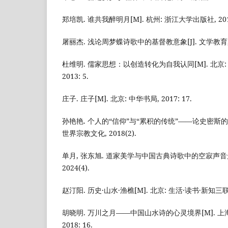
郑培凯. 谁共我醉明月[M]. 杭州: 浙江大学出版社, 2019
屠丽杰. 浅论周梦蝶诗歌中的基督教意象[J]. 文学教育, 20
杜维明. 儒家思想：以创造转化为自我认同[M]. 北京:
2013: 5.
庄子. 庄子[M]. 北京: 中华书局, 2017: 17.
孙艳艳. 个人的“信仰”与“累积的传统”——论史密斯的
世界宗教文化, 2018(2).
单月, 张东旭. 道家美学与中国古典诗歌中的空寂声音景观
2024(4).
赵汀阳. 历史·山水·渔樵[M]. 北京: 生活·读书·新知三联书店
胡晓明. 万川之月——中国山水诗的心灵境界[M]. 上
2018: 16.