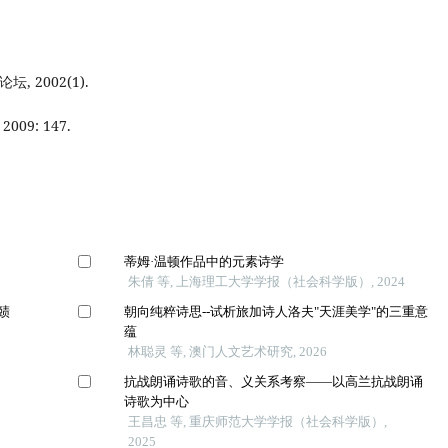
 2002(1).
09: 147.
蒂姆·温顿作品中的元素诗学
朱倩 等, 上海理工大学学报（社会科学版）, 2024
赜
朝向纯粹诗思--试析旅加诗人洛夫"天涯美学"的三重意
蕴
林聪灵 等, 澳门人文艺术研究, 2026
抗战朗诵诗歌的音、义关系考察——以高兰抗战朗诵
诗歌为中心
王昌忠 等, 重庆师范大学学报（社会科学版）,
2025