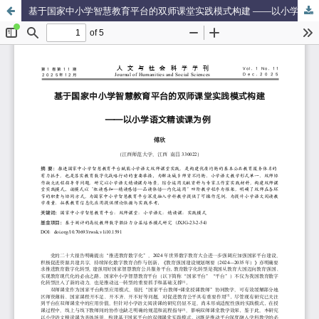
基于国家中小学智慧教育平台的双师课堂实践模式构建 ——以小学语文精读课为例