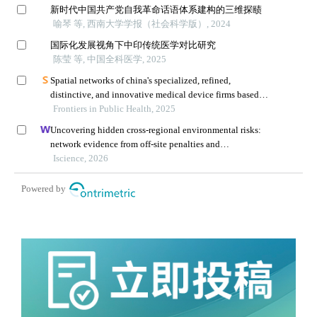
新时代中国共产党自我革命话语体系建构的三维探赜
喻琴 等, 西南大学学报（社会科学版）, 2024
国际化发展视角下中印传统医学对比研究
陈莹 等, 中国全科医学, 2025
Spatial networks of china's specialized, refined,
distinctive, and innovative medical device firms based
on parent–subsidiary contacts: implications for regional
Frontiers in Public Health, 2025
health policy
Uncovering hidden cross-regional environmental risks:
network evidence from off-site penalties and
implications for pollution transfer in china
Iscience, 2026
Powered by