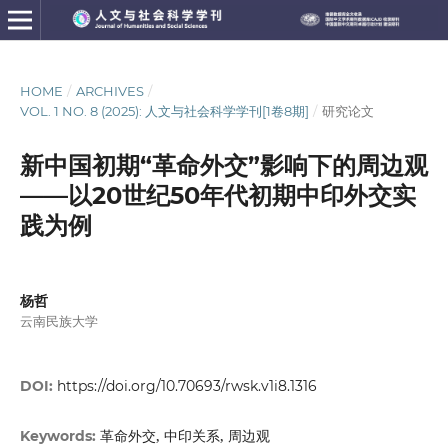
HOME
/
ARCHIVES
/
VOL. 1 NO. 8 (2025): 人文与社会科学学刊[1卷8期]
/
研究论文
新中国初期“革命外交”影响下的周边观
——以20世纪50年代初期中印外交实
践为例
杨哲
云南民族大学
DOI:
https://doi.org/10.70693/rwsk.v1i8.1316
革命外交, 中印关系, 周边观
Keywords: