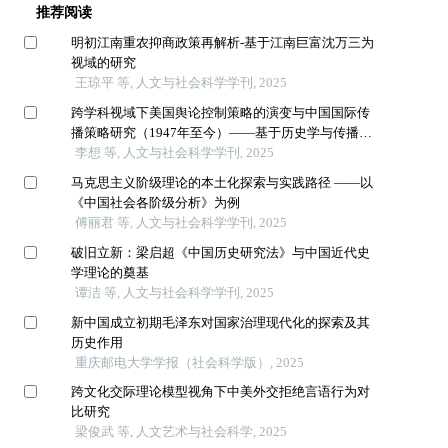
推荐阅读
明初江南重农抑商政策再解析-基于江南巨富沈万三为
视域的研究
王琼平 等, 人文与社会科学学刊, 2025
跨学科视域下美国舆论控制策略的演变与中国国际传
播策略研究（1947年至今）——基于历史学与传播学
的双重维度
李想 等, 人文与社会科学学刊, 2025
马克思主义阶级理论的本土化探索与实践路径 ——以
《中国社会各阶级分析》为例
傅丽君 等, 人文与社会科学学刊, 2025
破旧立新：梁启超《中国历史研究法》与中国近代史
学理论的奠基
谭洁 等, 人文与社会科学学刊, 2025
新中国成立初期毛泽东对国家治理现代化的探索及其
历史作用
重庆邮电大学学报（社会科学版）, 2025
跨文化交际理论模型视角下中美外交拒绝言语行为对
比研究
梁俊武 等, 人文艺术与社会科学, 2025