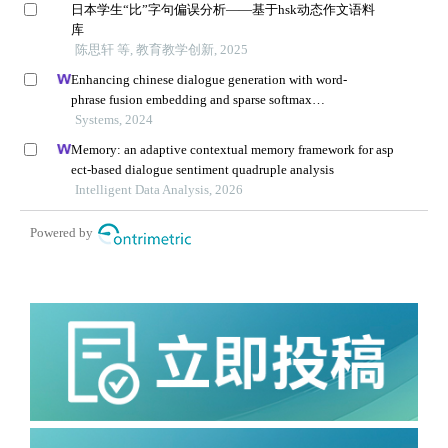
日本学生“比”字句偏误分析——基于hsk动态作文语料
库
陈思轩 等, 教育教学创新, 2025
Enhancing chinese dialogue generation with word-
phrase fusion embedding and sparse softmax
optimization
Systems, 2024
Memory: an adaptive contextual memory framework for asp
ect-based dialogue sentiment quadruple analysis
Intelligent Data Analysis, 2026
Powered by