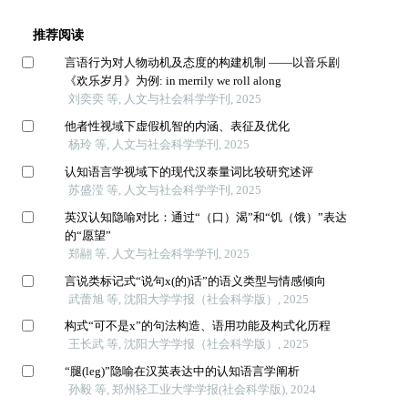
推荐阅读
言语行为对人物动机及态度的构建机制 ——以音乐剧
《欢乐岁月》为例: in merrily we roll along
刘奕奕 等, 人文与社会科学学刊, 2025
他者性视域下虚假机智的内涵、表征及优化
杨玲 等, 人文与社会科学学刊, 2025
认知语言学视域下的现代汉泰量词比较研究述评
苏盛滢 等, 人文与社会科学学刊, 2025
英汉认知隐喻对比：通过“（口）渴”和“饥（饿）”表达
的“愿望”
郑翮 等, 人文与社会科学学刊, 2025
言说类标记式“说句x(的)话”的语义类型与情感倾向
武蕾旭 等, 沈阳大学学报（社会科学版）, 2025
构式“可不是x”的句法构造、语用功能及构式化历程
王长武 等, 沈阳大学学报（社会科学版）, 2025
“腿(leg)”隐喻在汉英表达中的认知语言学阐析
孙毅 等, 郑州轻工业大学学报(社会科学版), 2024