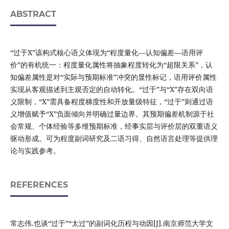
ABSTRACT
“过于X”该构式核心语义体现为“程度量化—认知偏差—语用评
价”的有机统一：程度量化属性将抽象程度转化为“超限关系”，认
知偏差属性是对“实际与预期标准”冲突的显性标记，语用评价属性
实现从客观描述到主观否定的自动转化。“过于”与“X”存在双向语
义限制，“X”需具备程度梯度性和开放量级特征，“过于”则通过语
义增值赋予“X”负面倾向并明确过量边界。其预期偏差机制源于社
会常规、个体经验等多维预期标准，经事实层与评价层的双重语义
驱动形成。可为程度副词研究及二语习得、自然语言处理等提供理
论与实践参考。
REFERENCES
常志伟.也谈“过于”“太过”的副词化历程与动因[J].南京师范大学文