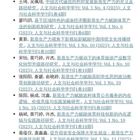
王琦, 吴佩瑶,
中国古代诚信思想对发展新质生产力的意义及
路径研究
,
人文与社会科学学刊: Vol. 1 No. 4 (2025): 人文
与社会科学学刊[1卷4期]
廖玙玥,
基于区域特色的成渝经济圈新质生产力赋能体育产
业的创新机制研究
,
人文与社会科学学刊: Vol. 1 No. 6
(2025): 人文与社会科学学刊[1卷6期]
夏新,
新质生产力视角下影视短剧赋能中国传统文化传播研
究
,
人文与社会科学学刊: Vol. 1 No. 10 (2025): 人文与社会
科学学刊[1卷10期]
宋怡, 黄巧婷, 许杰,
新质生产力驱动下的体育旅游产业数字
化转型升级路径研究
,
人文与社会科学学刊: Vol. 1 No. 10
(2025): 人文与社会科学学刊[1卷10期]
谯阳阳, 秦媛, 俞晓婷,
新质生产力赋能高职学生思想政治教
育创新路径研究
,
人文与社会科学学刊: Vol. 1 No. 10
(2025): 人文与社会科学学刊[1卷10期]
陈阳, 杨成, 沈鑫,
新质生产力赋能农村体育公共服务的内在
逻辑、价值意蕴与实践策略研究
,
人文与社会科学学刊: Vol.
1 No. 10 (2025): 人文与社会科学学刊[1卷10期]
杨斌, 黄巧婷, 许杰,
新质生产力赋能体育科技创新的内在逻
辑与实践路径研究
,
人文与社会科学学刊: Vol. 1 No. 10
(2025): 人文与社会科学学刊[1卷10期]
葛蕴仪, 庞鑫鑫,
提升宿舍安全保障大学生就业：新质生产力
的挑战与机遇
,
人文与社会科学学刊: Vol. 1 No. 11 (2025):