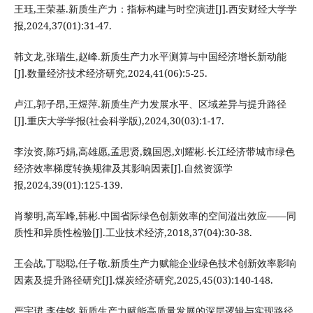
王珏,王荣基.新质生产力：指标构建与时空演进[J].西安财经大学学
报,2024,37(01):31-47.
韩文龙,张瑞生,赵峰.新质生产力水平测算与中国经济增长新动能
[J].数量经济技术经济研究,2024,41(06):5-25.
卢江,郭子昂,王煜萍.新质生产力发展水平、区域差异与提升路径
[J].重庆大学学报(社会科学版),2024,30(03):1-17.
李汝资,陈巧娟,高雄愿,孟思贤,魏国恩,刘耀彬.长江经济带城市绿色
经济效率梯度转换规律及其影响因素[J].自然资源学
报,2024,39(01):125-139.
肖黎明,高军峰,韩彬.中国省际绿色创新效率的空间溢出效应——同
质性和异质性检验[J].工业技术经济,2018,37(04):30-38.
王会战,丁聪聪,任子敬.新质生产力赋能企业绿色技术创新效率影响
因素及提升路径研究[J].煤炭经济研究,2025,45(03):140-148.
严宇珺,李佳铭.新质生产力赋能高质量发展的深层逻辑与实现路径