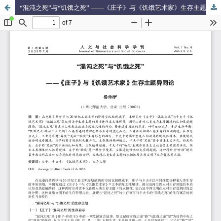
“混沌之死”与“饥饿之死” ——《庄子》与《饥饿艺术家》生存主题异同论