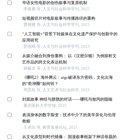
华语女性电影的创伤叙事与复原机制
李春裔 等, 人文与社会科学学刊, 2025
短视频切片对电影叙事与传播路径的重构
曹棵棵 等, 人文与社会科学学刊, 2025
“人工智能+”背景下转媒体在文化遗产保护与创新中的
应用研究
贾雨晴 等, 人文与社会科学学刊, 2025
从媒介融合到身份重构： 以《汉密尔顿》为例探析文
艺作品的跨文化表达机制
孙毓含 等, 人文与社会科学学刊, 2025
《哪吒2》海外腾云：aigc破译东方密码，文化出海
的“乾坤圈”如何转？
周思杭 等, 人文艺术与社会科学, 2025
封面故事 神经与膀胱的对话——哪吒与敖丙的隐喻
重庆医科大学学报, 2025
表演身体的数字裂变：技术中介下的美学异化与伦理
救赎
王卓尔 等, 教育发展论坛, 2025
从文化原型到时代镜像： 国漫叙事框架下神话母题的