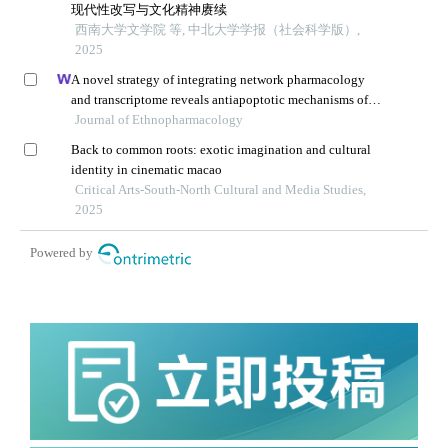
现代性改写与文化精神赓续
西南大学文学院 等, 中北大学学报（社会科学版）,
2025
A novel strategy of integrating network pharmacology
and transcriptome reveals antiapoptotic mechanisms of
buyang huanwu decoction in treating intracerebral
Journal of Ethnopharmacology
hemorrhage
Back to common roots: exotic imagination and cultural
identity in cinematic macao
Critical Arts-South-North Cultural and Media Studies,
2025
Powered by