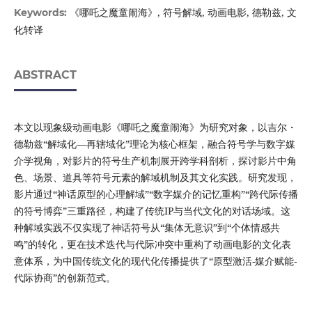
《哪吒之魔童闹海》, 符号解域, 动画电影, 德勒兹, 文
Keywords:
化转译
ABSTRACT
本文以现象级动画电影《哪吒之魔童闹海》为研究对象，以吉尔・
德勒兹“解域化—再辖域化”理论为核心框架，融合符号学与数字媒
介学视角，对影片的符号生产机制展开跨学科剖析，探讨影片中角
色、场景、道具等符号元素的解域机制及其文化实践。研究发现，
影片通过“神话原型的心理解域”“数字媒介的记忆重构”“跨代际传播
的符号博弈”三重路径，构建了传统IP与当代文化的对话场域。这
种解域实践不仅实现了神话符号从“集体无意识”到“个体情感共
鸣”的转化，更在技术迭代与代际冲突中重构了动画电影的文化表
意体系，为中国传统文化的现代化传播提供了“原型激活-媒介赋能-
代际协商”的创新范式。