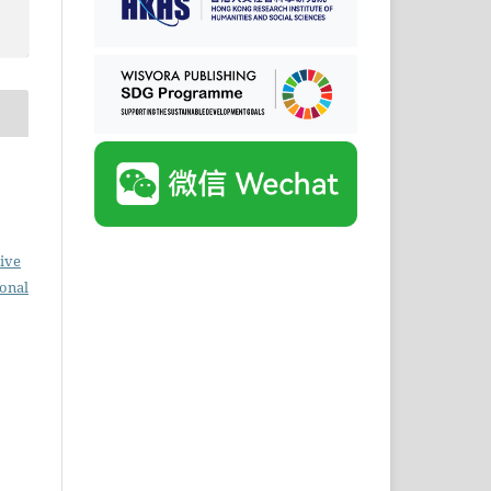
ive
ional