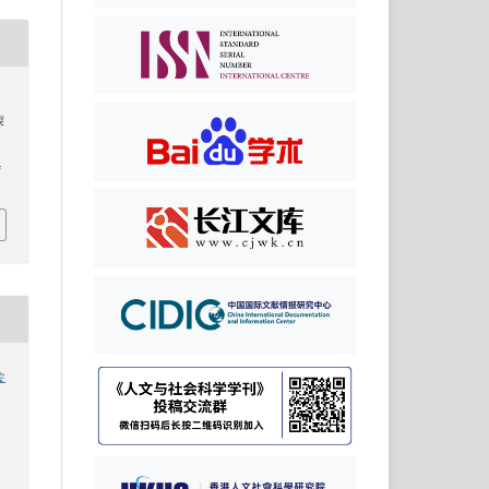
》
探
4
会