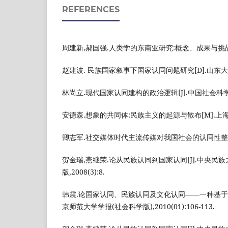
REFERENCES
周建新,郝国强.人类学的东南亚研究:概念、成果与挑战[J].民
赵建波. 民族国家叙事下国家认同问题研究[D].山东大学,
林尚立.现代国家认同建构的政治逻辑[J].中国社会科学, 20
安德森.想象的共同体:民族主义的起源与散布[M].上海人民
卿志军.社交媒体时代主流传媒对我国社会的认同性整合[J].今
贺金瑞,燕继荣.论从民族认同到国家认同[J].中央民
版,2008(3):8.
韩震.论国家认同、民族认同及文化认同——一种基于历
京师范大学学报(社会科学版),2010(01):106-113.