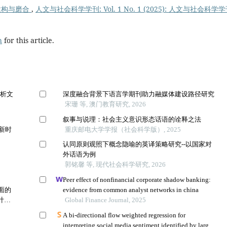
建构与磨合
,
人文与社会科学学刊: Vol. 1 No. 1 (2025): 人文与社会科学学
h
for this article.
探析文
深度融合背景下语言学期刊助力融媒体建设路径研究
宋珊 等, 澳门教育研究, 2026
叙事与说理：社会主义意识形态话语的诠释之法
新时
重庆邮电大学学报（社会科学版）, 2025
认同原则观照下概念隐喻的英译策略研究--以国家对
外话语为例
郭铭馨 等, 现代社会科学研究, 2026
Peer effect of nonfinancial corporate shadow banking:
面的
evidence from common analyst networks in china
计量
Global Finance Journal, 2025
A bi-directional flow weighted regression for
interpreting social media sentiment identified by large