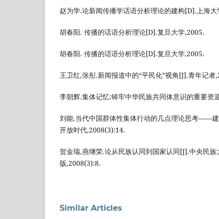
赵为学.论新闻传播学话语分析理论的建构[D].上海大学,
胡春阳. 传播的话语分析理论[D].复旦大学,2005.
胡春阳. 传播的话语分析理论[D].复旦大学,2005.
王卫红,张彤.新闻报道中的“平民化”视角[J].青年记者,2006
李朝辉.集体记忆:铸牢中华民族共同体意识的重要资源[J].探索
刘能.当代中国群体性集体行动的几点理论思考——建立
开放时代,2008(3):14.
贺金瑞,燕继荣.论从民族认同到国家认同[J].中央民
版,2008(3):8.
Similar Articles