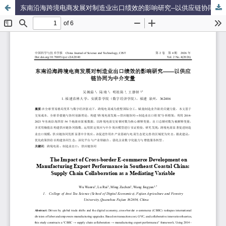
东南沿海跨境电商发展对制造业出口绩效的影响研究--以供应链协同为中介变量