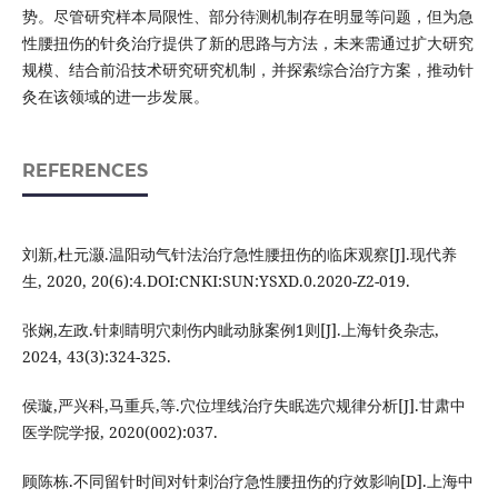
势。尽管研究样本局限性、部分待测机制存在明显等问题，但为急
性腰扭伤的针灸治疗提供了新的思路与方法，未来需通过扩大研究
规模、结合前沿技术研究研究机制，并探索综合治疗方案，推动针
灸在该领域的进一步发展。
REFERENCES
刘新,杜元灏.温阳动气针法治疗急性腰扭伤的临床观察[J].现代养
生, 2020, 20(6):4.DOI:CNKI:SUN:YSXD.0.2020-Z2-019.
张娴,左政.针刺睛明穴刺伤内眦动脉案例1则[J].上海针灸杂志,
2024, 43(3):324-325.
侯璇,严兴科,马重兵,等.穴位埋线治疗失眠选穴规律分析[J].甘肃中
医学院学报, 2020(002):037.
顾陈栋.不同留针时间对针刺治疗急性腰扭伤的疗效影响[D].上海中