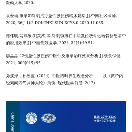
医药大学,2020.
袁爱瑜.推拿加针刺治疗急性腰扭伤临床观察[J].中国社区医师,
2020, 36(11):2.DOI:CNKI:SUN:XCYS.0.2020-11-065.
陈伟明,翁凤泉,刘英杰,等.针刺镇痛在手法复位桡骨远端骨折患者中
的应用效果[J].中国伤残医学, 2024, 32(4):49-51.
廖晶晶.22例急性腰扭伤中医针灸推拿治疗效果分析[J].饮食保健,
2021, 000(015):95.
孙溪泽，孙溪蔓. (2024). 中医四时养生观念分析 ——以《黄帝内
经素问四气调神大论》为例. 现代医学前沿, 2(12).