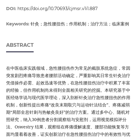
DOI:
https://doi.org/10.70693/cjmsr.v1i1.887
针灸；急性腰扭伤；作用机制；治疗方法；临床案例
Keywords:
ABSTRACT
在中医临床实践领域，急性腰扭伤作为常见的截肢系统急症，常因
突发剧烈疼痛导致患者腰部活动确定，严重影响其日常生针灸治疗
凭借操作必需、起效迅速等优势，在急性腰扭伤治疗中积累了丰富
的经验，但作用机制尚未得到全面相关研究的挖掘。本研究基于中
医经络学说与现代医学理论，深入剖析针灸治疗急性腰扭伤的作用
机制，创新性提出疼痛“改良末期取穴与运动针法结合”、疼痛减弱
期“局部全息针刺与热敏灸良好”的治疗方案。通过多中心、随机对
照研究，纳入30例患者分割观察组与安慰剂，运用视觉模拟评分
法、Oswestry 结果，观察组在疼痛缓解速度、腰部功能恢复等方
面均显着着改善，证实创新治疗在急性腰扭伤治疗中的有效性与优