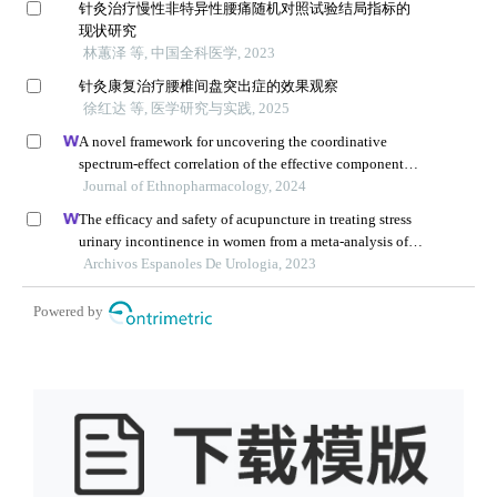
针灸治疗慢性非特异性腰痛随机对照试验结局指标的
现状研究
林蕙泽 等, 中国全科医学, 2023
针灸康复治疗腰椎间盘突出症的效果观察
徐红达 等, 医学研究与实践, 2025
A novel framework for uncovering the coordinative
spectrum-effect correlation of the effective components
of yangyin tongnao granules on cerebral ischemia-
Journal of Ethnopharmacology, 2024
reperfusion injury in rats
The efficacy and safety of acupuncture in treating stress
urinary incontinence in women from a meta-analysis of
four randomized controlled trials
Archivos Espanoles De Urologia, 2023
Powered by