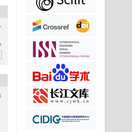
中
8
科