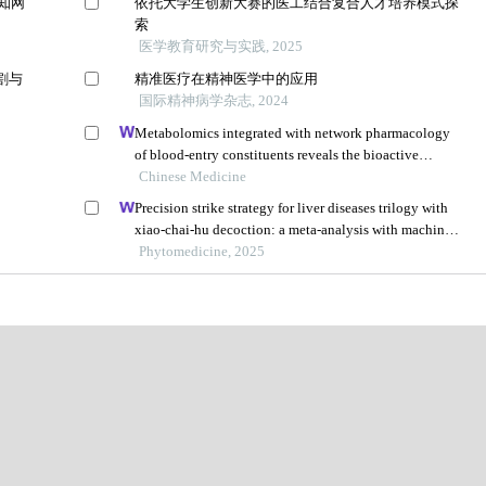
知网
依托大学生创新大赛的医工结合复合人才培养模式探
索
医学教育研究与实践, 2025
割与
精准医疗在精神医学中的应用
国际精神病学杂志, 2024
Metabolomics integrated with network pharmacology
of blood-entry constituents reveals the bioactive
component of xuefu zhuyu decoction and its
Chinese Medicine
angiogenic effects in treating traumatic brain injury
Precision strike strategy for liver diseases trilogy with
xiao-chai-hu decoction: a meta-analysis with machine
learning
Phytomedicine, 2025