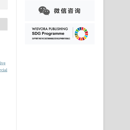
ive
cial