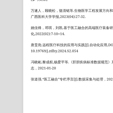
万遂人，顾晓松，骆清铭等.生物医学工程发展方向和我
广西医科大学学报,2023(04):27-32.
姚佳烽，邓琪，刘凯.基于医工融合的高端医疗装备研究
化,2022(02):7-10+14.
唐旻尧.远程医疗科技的应用与实践[J].自动化应用,DO
10.19769/j.zdhy.2024.S2.054
冯晓彬,黎成权,杨爱平等.《肝胆疾病标准数据规范》系
志，2021-01-20
张道强.“医工融合”专栏序言[J].数据采集与处理，2024-