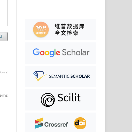
ch
68-72
items