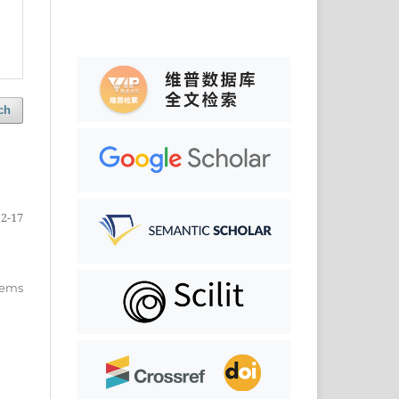
ch
12-17
items