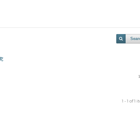
Sear
究
1 - 1 of 1 