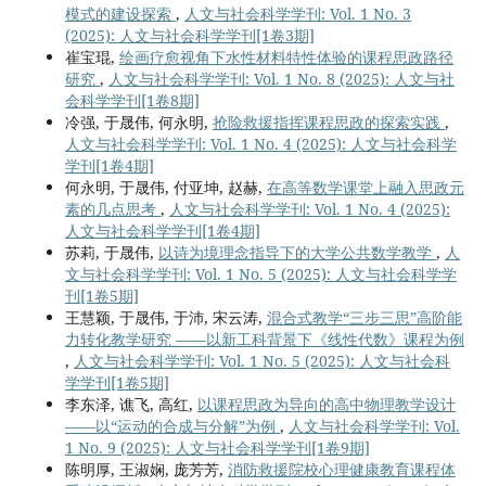
模式的建设探索
,
人文与社会科学学刊: Vol. 1 No. 3
(2025): 人文与社会科学学刊[1卷3期]
崔宝琨,
绘画疗愈视角下水性材料特性体验的课程思政路径
研究
,
人文与社会科学学刊: Vol. 1 No. 8 (2025): 人文与社
会科学学刊[1卷8期]
冷强, 于晟伟, 何永明,
抢险救援指挥课程思政的探索实践
,
人文与社会科学学刊: Vol. 1 No. 4 (2025): 人文与社会科学
学刊[1卷4期]
何永明, 于晟伟, 付亚坤, 赵赫,
在高等数学课堂上融入思政元
素的几点思考
,
人文与社会科学学刊: Vol. 1 No. 4 (2025):
人文与社会科学学刊[1卷4期]
苏莉, 于晟伟,
以诗为境理念指导下的大学公共数学教学
,
人
文与社会科学学刊: Vol. 1 No. 5 (2025): 人文与社会科学学
刊[1卷5期]
王慧颖, 于晟伟, 于沛, 宋云涛,
混合式教学“三步三思”高阶能
力转化教学研究 ——以新工科背景下《线性代数》课程为例
,
人文与社会科学学刊: Vol. 1 No. 5 (2025): 人文与社会科
学学刊[1卷5期]
李东泽, 谯飞, 高红,
以课程思政为导向的高中物理教学设计
——以“运动的合成与分解”为例
,
人文与社会科学学刊: Vol.
1 No. 9 (2025): 人文与社会科学学刊[1卷9期]
陈明厚, 王淑娴, 庞芳芳,
消防救援院校心理健康教育课程体